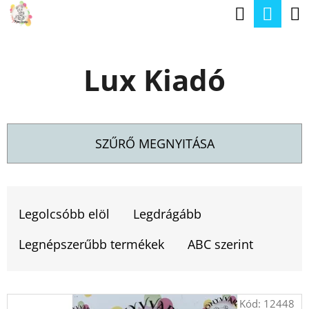
K
Keresé
Kos
Ugrás
O
a
Vissza
Vissza
S
fő
Lux Kiadó
Á
tartalomhoz
M
R
I
T
SZŰRŐ MEGNYITÁSA
K
E
T
R
E
Legolcsóbb elöl
Legdrágább
E
R
S
Legnépszerűbb termékek
ABC szerint
M
?
É
T
Kód:
12448