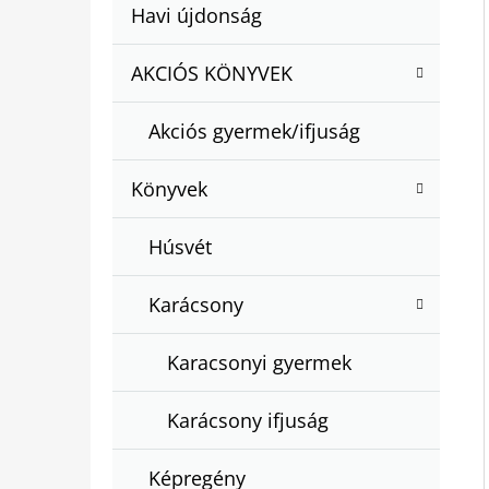
A
Kategóriák
Havi újdonság
A
N
átugrása
T
E
AKCIÓS KÖNYVEK
BARTOS ERIKA : BOGYÓ ÉS BABÓCA
E
BÖNGÉSZŐ
L
G
€12,50
Akciós gyermek/ifjuság
Ó
R
Könyvek
I
Á
Húsvét
K
Karácsony
Karacsonyi gyermek
Karácsony ifjuság
Képregény