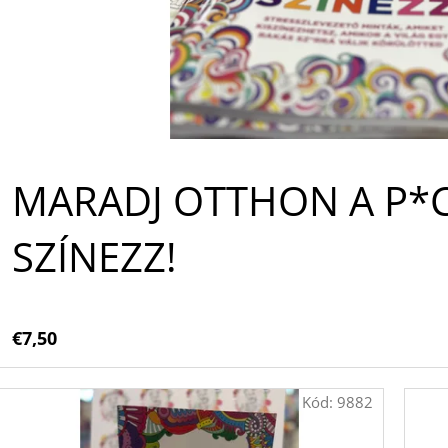
A
MARADJ OTTHON A P*C
SZÍNEZZ!
€7,50
Kód:
9882