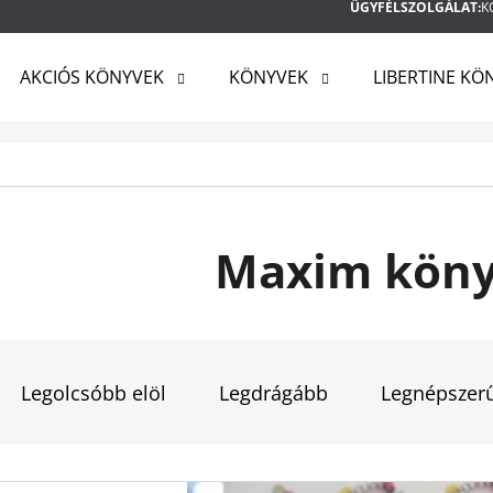
ÜGYFÉLSZOLGÁLAT:
K
AKCIÓS KÖNYVEK
KÖNYVEK
LIBERTINE KÖ
MIT KERES?
KERESÉS
Maxim köny
AJÁNLJUK
T
E
Legolcsóbb elöl
Legdrágább
Legnépszer
R
M