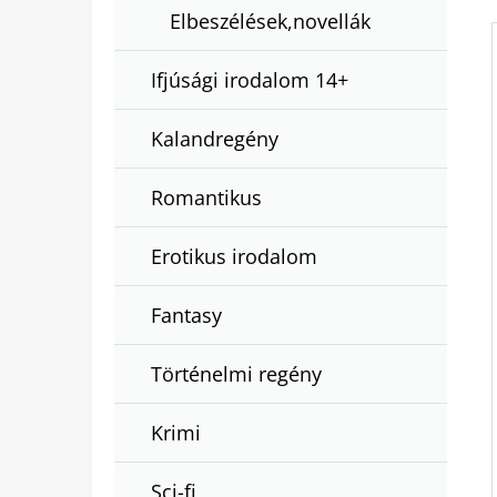
Elbeszélések,novellák
Ifjúsági irodalom 14+
Kalandregény
Romantikus
Erotikus irodalom
Fantasy
Történelmi regény
Krimi
Sci-fi