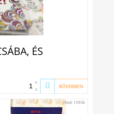
SÁBA, ÉS
KOSÁRBA
BŐVEBBEN
Kód:
15936