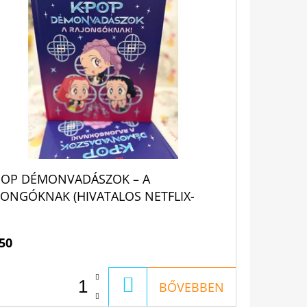
POP DÉMONVADÁSZOK – A
JONGÓKNAK (HIVATALOS NETFLIX-
ADÁS)
50
KOSÁRBA
BŐVEBBEN