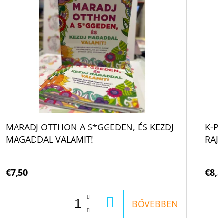
MARADJ OTTHON A S*GGEDEN, ÉS KEZDJ
K-
MAGADDAL VALAMIT!
RA
KI
€7,50
€8,
KOSÁRBA
BŐVEBBEN