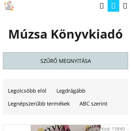
K
Keresé
Kos
Ugrás
O
a
Vissza
Vissza
S
fő
Múzsa Könyvkiadó
Á
tartalomhoz
M
R
I
T
SZŰRŐ MEGNYITÁSA
K
E
T
R
E
Legolcsóbb elöl
Legdrágább
E
R
S
Legnépszerűbb termékek
ABC szerint
M
?
É
T
Kód:
15840