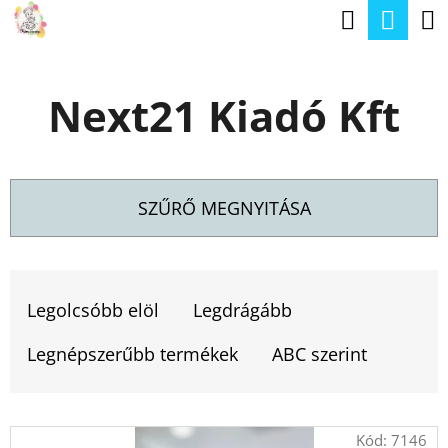
K
Keresé
Kos
Ugrás
O
a
Vissza
Vissza
S
fő
Next21 Kiadó Kft
Á
tartalomhoz
M
R
I
T
SZŰRŐ MEGNYITÁSA
K
E
T
R
E
Legolcsóbb elöl
Legdrágább
E
R
S
Legnépszerűbb termékek
ABC szerint
M
?
É
T
Kód:
7146