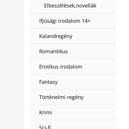
Elbeszélések,novellák
Ifjúsági irodalom 14+
Kalandregény
Romantikus
Erotikus irodalom
Fantasy
Történelmi regény
Krimi
Sci-fi