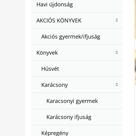
A
Kategóriák
Havi újdonság
A
N
átugrása
T
E
AKCIÓS KÖNYVEK
BARTOS ERIKA : BOGYÓ ÉS BABÓCA
E
BÖNGÉSZŐ
L
G
€12,50
Akciós gyermek/ifjuság
Ó
R
Könyvek
I
Á
Húsvét
K
Karácsony
Karacsonyi gyermek
Karácsony ifjuság
Képregény