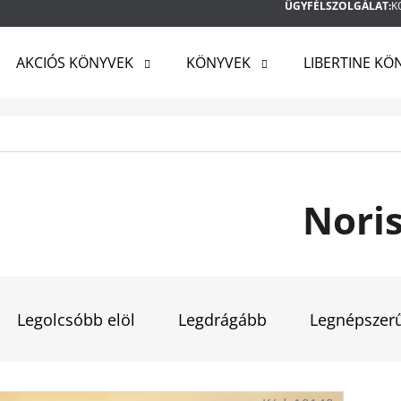
ÜGYFÉLSZOLGÁLAT:
K
AKCIÓS KÖNYVEK
KÖNYVEK
LIBERTINE KÖ
MIT KERES?
KERESÉS
Nori
AJÁNLJUK
T
E
Legolcsóbb elöl
Legdrágább
Legnépszer
R
M