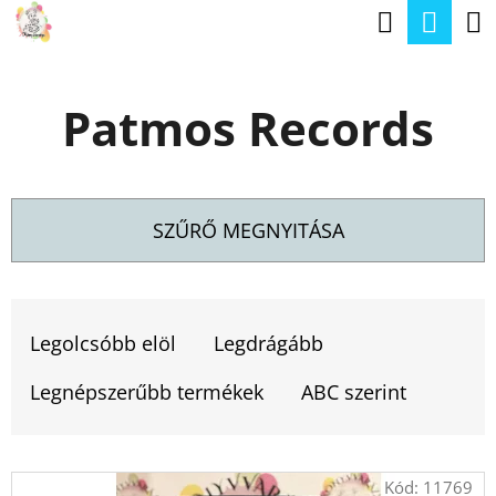
K
Keresé
Kos
Ugrás
O
a
Vissza
Vissza
S
fő
Patmos Records
Á
tartalomhoz
M
R
I
T
SZŰRŐ MEGNYITÁSA
K
E
T
R
E
Legolcsóbb elöl
Legdrágább
E
R
S
Legnépszerűbb termékek
ABC szerint
M
?
É
T
Kód:
11769