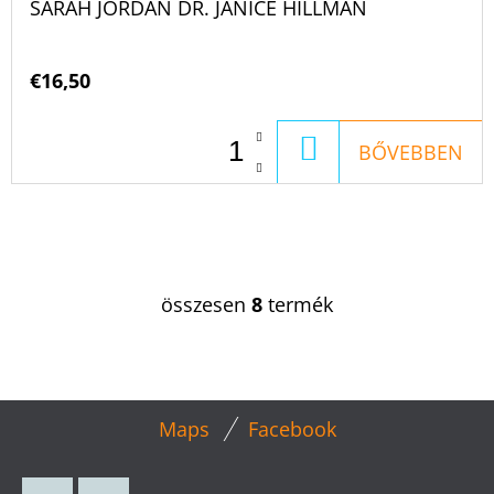
SARAH JORDAN DR. JANICE HILLMAN
€16,50
KOSÁRBA
BŐVEBBEN
összesen
8
termék
L
I
S
T
L
A
Maps
Facebook
Á
I
B
R