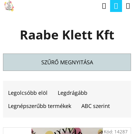
K
Keresé
Kos
Ugrás
O
a
Vissza
Vissza
S
fő
Raabe Klett Kft
Á
tartalomhoz
M
R
I
T
SZŰRŐ MEGNYITÁSA
K
E
T
R
E
Legolcsóbb elöl
Legdrágább
E
R
S
Legnépszerűbb termékek
ABC szerint
M
?
É
T
Kód:
14287