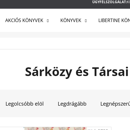
ÜGYFÉLSZOLGÁLAT:
K
AKCIÓS KÖNYVEK
KÖNYVEK
LIBERTINE KÖ
MIT KERES?
KERESÉS
Sárközy és Társa
AJÁNLJUK
T
E
Legolcsóbb elöl
Legdrágább
Legnépszer
R
M