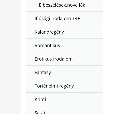
Elbeszélések,novellák
Ifjúsági irodalom 14+
Kalandregény
Romantikus
Erotikus irodalom
Fantasy
Történelmi regény
Krimi
Sci-fi