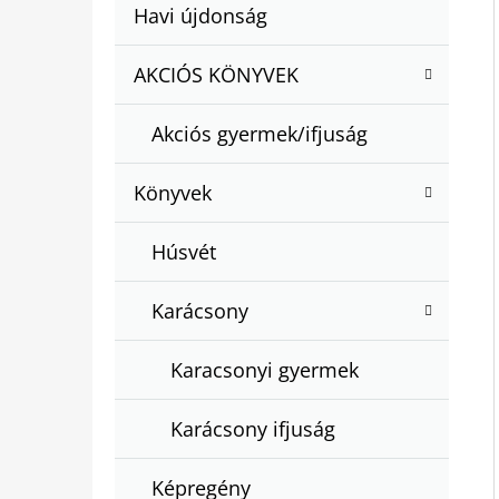
A
Kategóriák
Havi újdonság
A
N
átugrása
T
E
AKCIÓS KÖNYVEK
BARTOS ERIKA : BOGYÓ ÉS BABÓCA
E
BÖNGÉSZŐ
L
G
€12,50
Akciós gyermek/ifjuság
Ó
R
Könyvek
I
Á
Húsvét
K
Karácsony
Karacsonyi gyermek
Karácsony ifjuság
Képregény