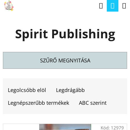
K
Keresé
Kos
Ugrás
O
a
Vissza
Vissza
S
fő
Spirit Publishing
Á
tartalomhoz
M
R
I
T
SZŰRŐ MEGNYITÁSA
K
E
T
R
E
Legolcsóbb elöl
Legdrágább
E
R
S
Legnépszerűbb termékek
ABC szerint
M
?
É
T
Kód:
12979