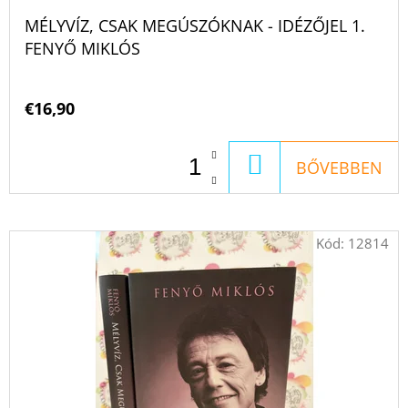
MÉLYVÍZ, CSAK MEGÚSZÓKNAK - IDÉZŐJEL 1.
FENYŐ MIKLÓS
€16,90
KOSÁRBA
BŐVEBBEN
Kód:
12814