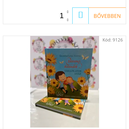
MAUTHAUSEN
J
GYERMEKE
A
KOSÁRBA
BŐVEBBEN
€10,90
Korábbi:
€15,90
Kód:
9126