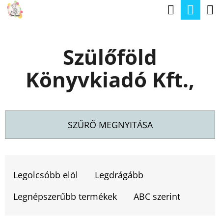
K
Keresé
Kos
Ugrás
O
a
Vissza
Vissza
S
fő
Szülőföld
Á
tartalomhoz
M
R
Könyvkiadó Kft.,
I
T
K
E
SZŰRŐ MEGNYITÁSA
R
E
T
S
E
Legolcsóbb elöl
Legdrágább
?
R
Legnépszerűbb termékek
ABC szerint
M