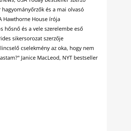
or hagyományőrzők és a mai olvasó
, A Hawthorne House írója
kos hősnő és a vele szerelembe eső
ides sikersorozat szerzője
ilincselő cselekmény az oka, hogy nem
lvastam?" Janice MacLeod, NYT bestseller