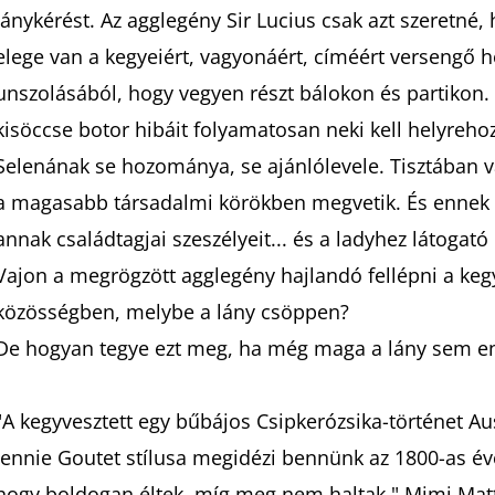
lánykérést. Az agglegény Sir Lucius csak azt szeretné
elege van a kegyeiért, vagyonáért, címéért versengő 
unszolásából, hogy vegyen részt bálokon és partikon. 
kisöccse botor hibáit folyamatosan neki kell helyreho
Selenának se hozománya, se ajánlólevele. Tisztában v
a magasabb társadalmi körökben megvetik. És ennek o
annak családtagjai szeszélyeit... és a ladyhez látogató 
Vajon a megrögzött agglegény hajlandó fellépni a keg
közösségben, melybe a lány csöppen?
De hogyan tegye ezt meg, ha még maga a lány sem e
"A kegyvesztett egy bűbájos Csipkerózsika-történet A
Jennie Goutet stílusa megidézi bennünk az 1800-as év
hogy boldogan éltek, míg meg nem haltak." Mimi Matt