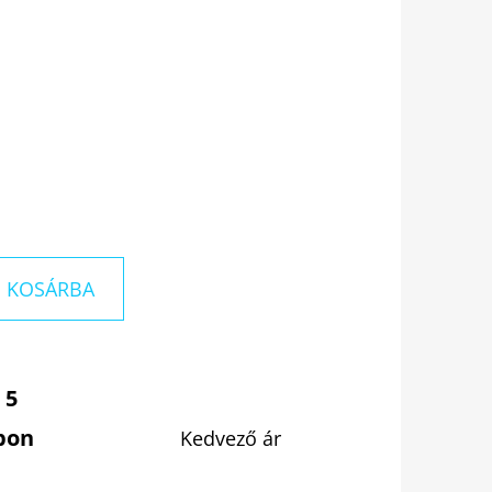
KOSÁRBA
 5
pon
Kedvező ár