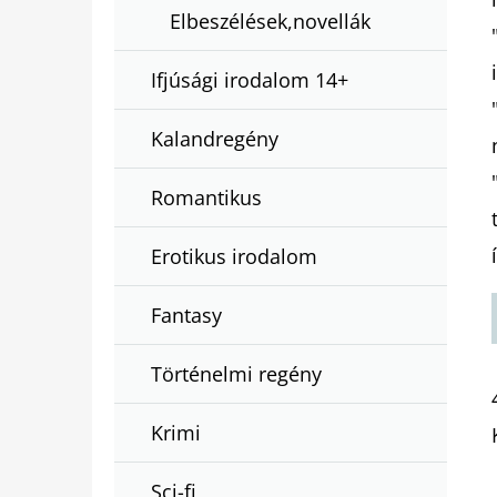
Elbeszélések,novellák
Ifjúsági irodalom 14+
Kalandregény
Romantikus
Erotikus irodalom
Fantasy
Történelmi regény
Krimi
Sci-fi