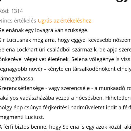
Kód:
1314
A
Nincs értékelés
Ugrás az értékeléshez
termék
Selenának egy lovagra van szüksége.
átlagos
Sir Luciusnak meg arra, hogy eggyel kevesebb nőszemé
értékelése
Selena Lockhart úri családból származik, de apja sze
5-
önkezével véget vet életének. Selena vőlegénye is viss
ből
legnagyobb nővér - kénytelen társalkodónőként elhely
0,0
támogathassa.
csillag.
Szerencsétlensége - vagy szerencséje - a munkaadó rok
lakályos vadászházába vezeti a hóesésben. Hihetetlen h
hölgy épp csúnya férjkerítési hadműveletet indít a férfi
megmenti Luciust.
A férfi biztos benne, hogy Selena is egy azok közül, aki