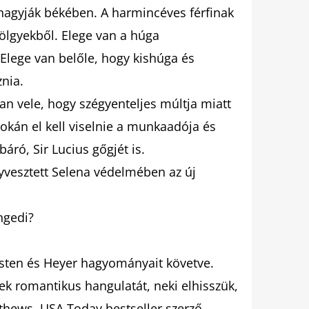
, hagyják békében. A harmincéves férfinak
hölgyekből. Elege van a húga
Elege van belőle, hogy kishúga és
znia.
an vele, hogy szégyenteljes múltja miatt
kán el kell viselnie a munkaadója és
báró, Sir Lucius gőgjét is.
yvesztett Selena védelmében az új
ngedi?
usten és Heyer hagyományait követve.
ek romantikus hangulatát, neki elhisszük,
hews, USA Today bestseller szerző