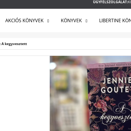
ÜGYFÉLSZOLGÁLAT:
K
AKCIÓS KÖNYVEK
KÖNYVEK
LIBERTINE KÖ
MIT KERES?
: A kegyvesztett
KERESÉS
AJÁNLJUK