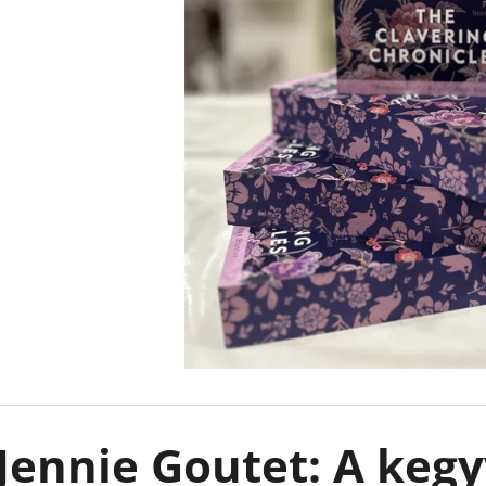
FELFESLŐ KIRÁLYSÁG TAHEREH MAFI
EMILY IN PARIS -
KARTONÁLT CAT
€8,90
Korábbi:
€13,50
€10,90
Jennie Goutet: A kegy