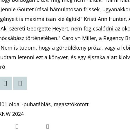
"Jennie Goutet írásai bámulatosan frissek, ugyanakk
igényeit is maximálisan kielégítik!" Kristi Ann Hunter
"Aki szereti Georgette Heyert, nem fog csalódni az o
nőcsábász történetében." Carolyn Miller, a Regency Br
"Nem is tudom, hogy a gördülékeny próza, vagy a leb
tudtam letenni ezt a könyvet, és egy éjszaka alatt kio
író
Twitter
Facebook
401 oldal･puhatáblás, ragasztókötött
KNW 2024