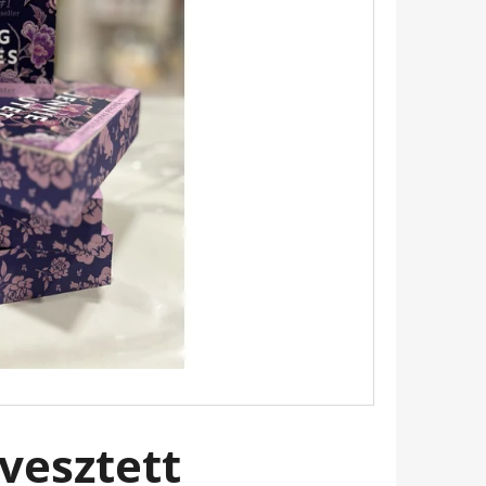
 EMILY PÁRIZSBAN 2. -
HERINE KALENGULA
vesztett