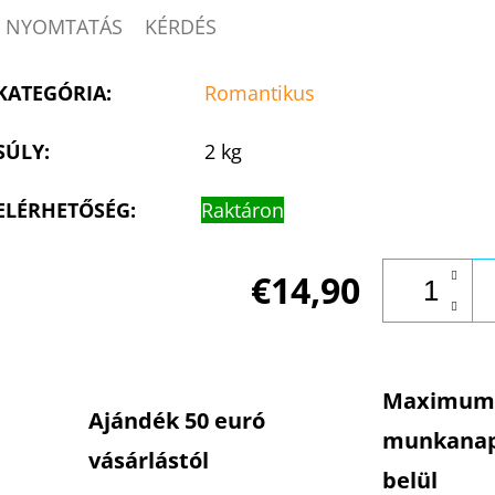
NYOMTATÁS
KÉRDÉS
KATEGÓRIA
:
Romantikus
SÚLY
:
2 kg
ELÉRHETŐSÉG:
Raktáron
€14,90
Maximum
Ajándék 50 euró
munkana
vásárlástól
belül