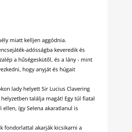
ly miatt kelljen aggódnia.
rencsejáték-adósságba keveredik és
zalép a hűségeskütől, és a lány - mint
ezkedni, hogy anyját és húgait
on lady helyett Sir Lucius Clavering
elyzetben találja magát! Egy túl fiatal
 ellen, így Selena akaratlanul is
k fondorlattal akarják kicsikarni a