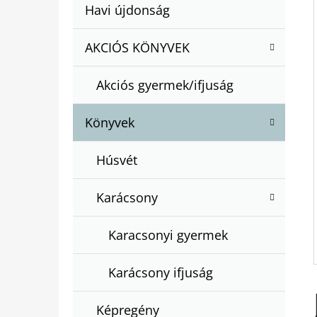
A
Kategóriák
Havi újdonság
A
N
átugrása
T
E
AKCIÓS KÖNYVEK
BARTOS ERIKA : BOGYÓ ÉS BABÓCA
E
BÖNGÉSZŐ
L
G
€12,50
Akciós gyermek/ifjuság
Ó
R
Könyvek
I
Á
Húsvét
K
Karácsony
Karacsonyi gyermek
Karácsony ifjuság
Képregény