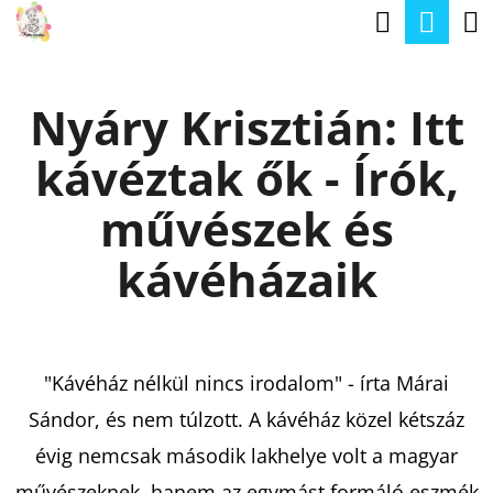
K
Keresé
Kos
Ugrás
O
a
Vissza
Vissza
S
fő
Nyáry Krisztián: Itt
Á
tartalomhoz
M
R
kávéztak ők - Írók,
I
T
művészek és
K
kávéházaik
E
R
E
"Kávéház nélkül nincs irodalom" - írta Márai
S
Sándor, és nem túlzott. A kávéház közel kétszáz
?
évig nemcsak második lakhelye volt a magyar
művészeknek, hanem az egymást formáló eszmék