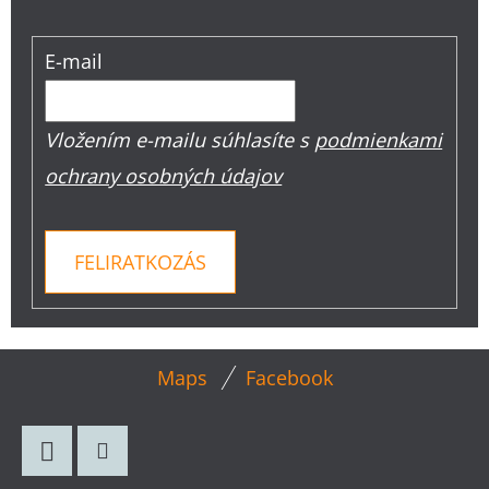
E-mail
Vložením e-mailu súhlasíte s
podmienkami
ochrany osobných údajov
FELIRATKOZÁS
L
Maps
Facebook
Á
B
L