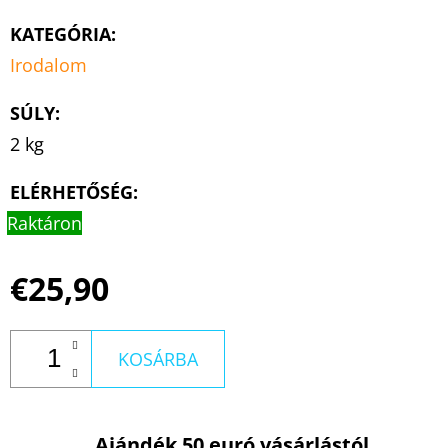
KATEGÓRIA
:
Irodalom
SÚLY
:
2 kg
ELÉRHETŐSÉG:
Raktáron
€25,90
KOSÁRBA
Ajándék 50 euró vásárlástól