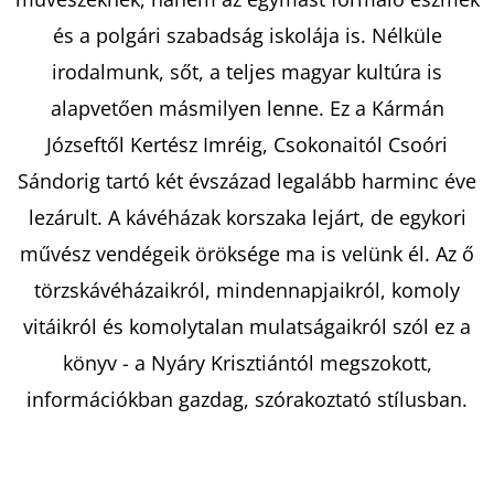
és a polgári szabadság iskolája is. Nélküle
KERESÉS
irodalmunk, sőt, a teljes magyar kultúra is
alapvetően másmilyen lenne. Ez a Kármán
Józseftől Kertész Imréig, Csokonaitól Csoóri
A
Sándorig tartó két évszázad legalább harminc éve
J
lezárult. A kávéházak korszaka lejárt, de egykori
Á
művész vendégeik öröksége ma is velünk él. Az ő
N
törzskávéházaikról, mindennapjaikról, komoly
L
J
vitáikról és komolytalan mulatságaikról szól ez a
U
könyv - a Nyáry Krisztiántól megszokott,
K
információkban gazdag, szórakoztató stílusban.
JOHANNA
CHEN,