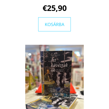
KATHERINEJ.
€25,90
€10,50
Korábbi:
€15
KOSÁRBA