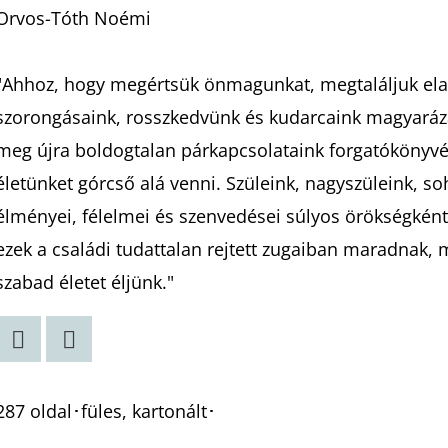
Orvos-Tóth Noémi
"Ahhoz, hogy megértsük önmagunkat, megtaláljuk elak
szorongásaink, rosszkedvünk és kudarcaink magyarázat
meg újra boldogtalan párkapcsolataink forgatókönyvé
életünket górcső alá venni. Szüleink, nagyszüleink, so
élményei, félelmei és szenvedései súlyos örökségként
ezek a családi tudattalan rejtett zugaiban maradnak
szabad életet éljünk."
Twitter
Facebook
287 oldal･füles, kartonált･