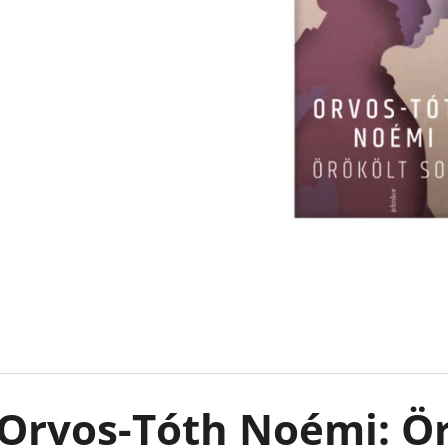
FELFESLŐ KIRÁLYSÁG TAHEREH MAFI
EMILY IN PARIS -
KARTONÁLT CAT
€8,90
Korábbi:
€13,50
€10,90
Orvos-Tóth Noémi: Ör