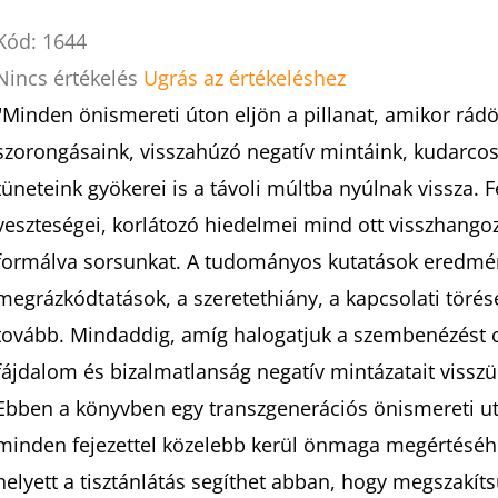
Kód:
1644
A
Nincs értékelés
Ugrás az értékeléshez
termék
"Minden önismereti úton eljön a pillanat, amikor rá
átlagos
szorongásaink, visszahúzó negatív mintáink, kudarcos 
értékelése
tüneteink gyökerei is a távoli múltba nyúlnak vissza.
5-
veszteségei, korlátozó hiedelmei mind ott visszhango
ből
formálva sorsunkat. A tudományos kutatások eredmén
0,0
megrázkódtatások, a szeretethiány, a kapcsolati töré
csillag.
tovább. Mindaddig, amíg halogatjuk a szembenézést cs
fájdalom és bizalmatlanság negatív mintázatait vissz
Ebben a könyvben egy transzgenerációs önismereti ut
minden fejezettel közelebb kerül önmaga megértéséhe
helyett a tisztánlátás segíthet abban, hogy megszakít