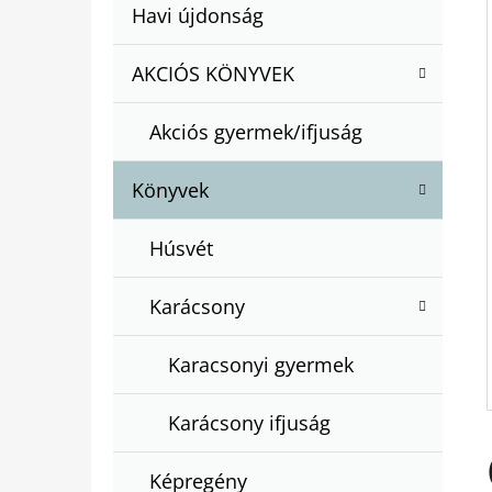
A
Kategóriák
Havi újdonság
A
N
átugrása
T
E
AKCIÓS KÖNYVEK
BARTOS ERIKA : BOGYÓ ÉS BABÓCA
E
BÖNGÉSZŐ
L
G
€12,50
Akciós gyermek/ifjuság
Ó
R
Könyvek
I
Á
Húsvét
K
Karácsony
Karacsonyi gyermek
Karácsony ifjuság
Képregény