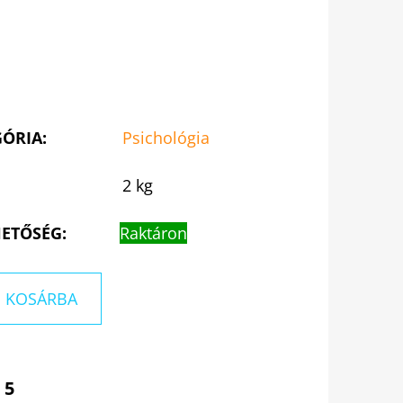
GÓRIA
:
Psichológia
2 kg
ETŐSÉG:
Raktáron
KOSÁRBA
 5