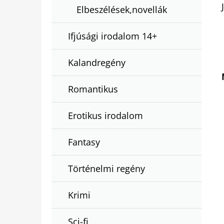
Elbeszélések,novellák
Ifjúsági irodalom 14+
Kalandregény
Romantikus
Erotikus irodalom
Fantasy
Történelmi regény
Krimi
Sci-fi