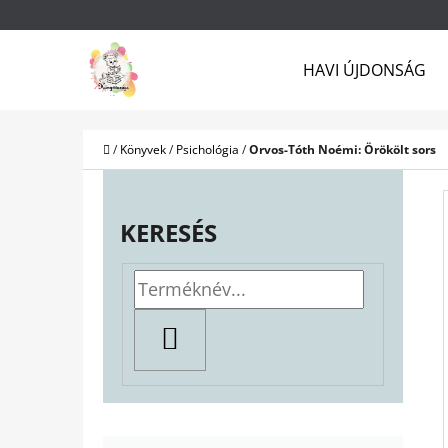
K
Ugrás
O
a
Vissza
Vissza
HAVI ÚJDONSÁG
S
a boltba
a boltba
fő
Á
tartalomhoz
R
Kezdőlap
/
Könyvek
/
Psichológia
/
Orvos-Tóth Noémi: Örökölt sors
O
L
KERESÉS
D
A
L
KERESÉS
S
Ó
P
K