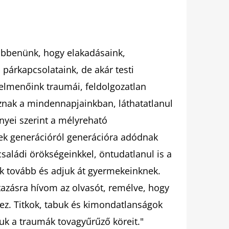
döbbenünk, hogy elakadásaink,
párkapcsolataink, de akár testi
 Felmenőink traumái, feldolgozatlan
znak a mindennapjainkban, láthatatlanul
yei szerint a mélyreható
sek generációról generációra adódnak
aládi örökségeinkkel, öntudatlanul is a
ük tovább és adjuk át gyermekeinknek.
azásra hívom az olvasót, remélve, hogy
z. Titkok, tabuk és kimondatlanságok
suk a traumák tovagyűrűző köreit."