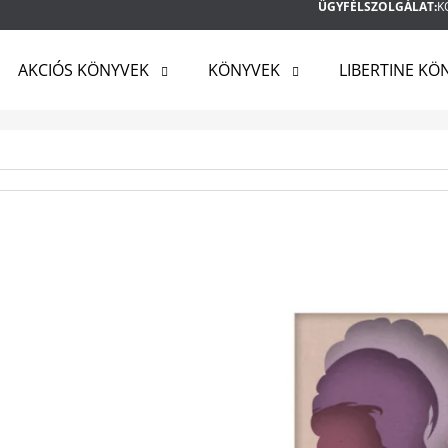
ÜGYFÉLSZOLGÁLAT:
K
AKCIÓS KÖNYVEK
KÖNYVEK
LIBERTINE KÖ
MIT KERES?
KERESÉS
AJÁNLJUK