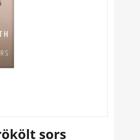
 EMILY PÁRIZSBAN 2. -
HERINE KALENGULA
ökölt sors