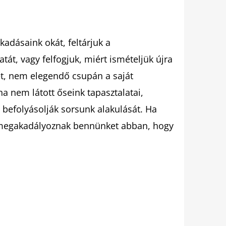
adásaink okát, feltárjuk a
át, vagy felfogjuk, miért ismételjük újra
t, nem elegendő csupán a saját
ha nem látott őseink tapasztalatai,
 befolyásolják sorsunk alakulását. Ha
, megakadályoznak bennünket abban, hogy