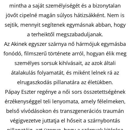
mintha a saját személyiségét és a bizonytalan
jövőt cipelné magán súlyos hátizsákként. Nem is
KERESÉS
sejtik, mennyit segítenek egymásnak abban, hogy
a terheiktől megszabaduljanak.
Az Akinek egyszer szárnya nő hármójuk egymásba
A
fonódó, filmszerű története arról, hogyan élik meg
J
Á
személyes sorsuk kihívásait, az azok általi
N
átalakulás folyamatát, és miként lelnek rá az
L
elrugaszkodás pillanatára az életükben.
J
U
Pápay Eszter regénye a női sors összetettségének
K
érzékenységgel teli lenyomata, amely félelmeken,
belső vívódásokon és transzgenerációs traumán
végigvezetve juttatja el hőseit a szárnybontás
A
STARLING-
pillanatáig, azt üzenve, hogy a szárnyak kitárása