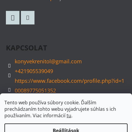
Á
B
L
Facebook
Instagram
É
C
KAPCSOLAT
konyvekrenitol
@
gmail.com
+421905539049
https://www.facebook.com/profile.php?id=1
00089775051352
konyvvarazs
Tento web používa súbory cookie. Ďalším
prechádzaním tohto webu vyjadrujete súhlas s ich
používaním. Viac informácií
tu
.
Beállítások