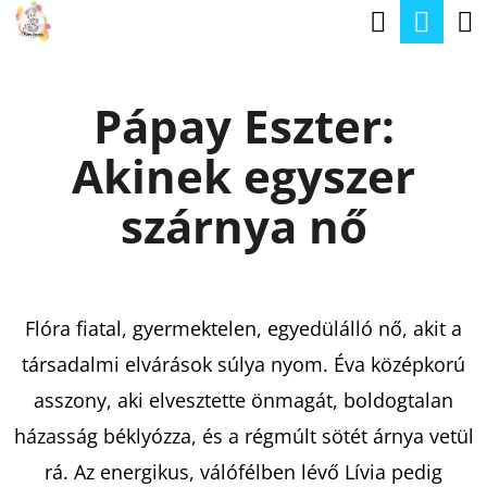
K
Keresé
Kos
Ugrás
O
a
Vissza
Vissza
S
fő
Pápay Eszter:
Á
tartalomhoz
M
R
Akinek egyszer
I
T
szárnya nő
K
E
R
Flóra fiatal, gyermektelen, egyedülálló nő, akit a
E
társadalmi elvárások súlya nyom. Éva középkorú
S
asszony, aki elvesztette önmagát, boldogtalan
?
házasság béklyózza, és a régmúlt sötét árnya vetül
rá. Az energikus, válófélben lévő Lívia pedig