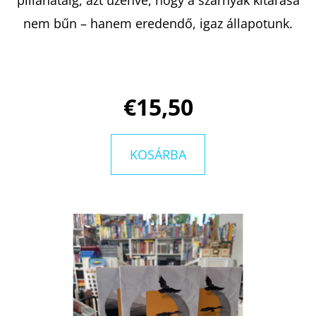
HÁZ
ALIX
nem bűn – hanem eredendő, igaz állapotunk.
E.
HARROW
€10,50
Korábbi:
€17,90
€15,50
KOSÁRBA