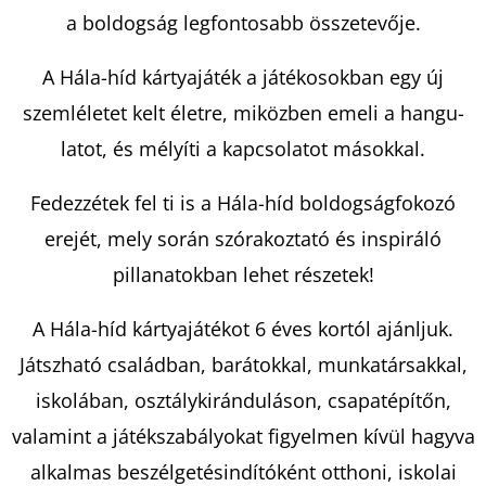
LAKÓK
a boldogság legfontosabb összetevője.
LISA
JEWELL
A Hála-híd kártyajáték a játékosokban egy új
€12,90
Korábbi:
szemléletet kelt életre, miközben emeli a hangu-
€17,90
latot, és mélyíti a kapcsolatot másokkal.
Fedezzétek fel ti is a Hála-híd boldogságfokozó
erejét, mely során szórakoztató és inspiráló
pillanatokban lehet részetek!
A Hála-híd kártyajátékot 6 éves kortól ajánljuk.
Játszható családban, barátokkal, munkatársakkal,
iskolában, osztálykiránduláson, csapatépítőn,
valamint a játékszabályokat figyelmen kívül hagyva
alkalmas beszélgetésindítóként otthoni, iskolai