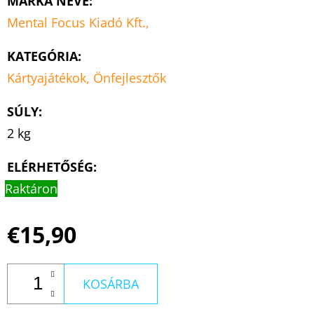
MÁRKA NEVE
:
Mental Focus Kiadó Kft.,
KATEGÓRIA
:
Kártyajátékok, Önfejlesztők
SÚLY
:
2 kg
ELÉRHETŐSÉG:
Raktáron
€15,90
KOSÁRBA