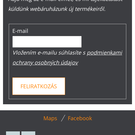
küldünk webáruházunk új termékeiről.
E-mail
Vložením e-mailu súhlasíte s
podmienkami
ochrany osobných údajov
FELIRATKOZÁS
L
Maps
Facebook
Á
B