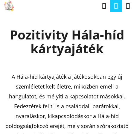
K
Keresé
Kos
Ugrás
O
a
Vissza
Vissza
S
fő
Pozitivity Hála-híd
Á
tartalomhoz
M
R
kártyajáték
I
T
K
E
A Hála-híd kártyajáték a játékosokban egy új
R
szemléletet kelt életre, miközben emeli a
E
hangulatot, és mélyíti a kapcsolatot másokkal.
S
Fedezzétek fel ti is a családdal, barátokkal,
?
nyaraláskor, kikapcsolódáskor a Hála-híd
boldogságfokozó erejét, mely során szórakoztató