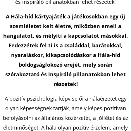
és inspiráló pillanatokban lehet részetek!
A Hála-híd kártyajáték a játékosokban egy új
KERESÉS
szemléletet kelt életre, miközben emeli a
hangulatot, és mélyíti a kapcsolatot másokkal.
Fedezzétek fel ti is a családdal, barátokkal,
A
J
nyaraláskor, kikapcsolódáskor a Hála-híd
Á
boldogságfokozó erejét, mely során
N
szórakoztató és inspiráló pillanatokban lehet
L
részetek!
J
U
A pozitív pszichológia képviselői a hálaérzetet egy
K
olyan képességnek tartják, amely képes pozitívan
befolyásolni az általános közérzetet, a jóllétet és az
A
MEGMARADT
életminőséget. A hála olyan pozitív érzelem, amely