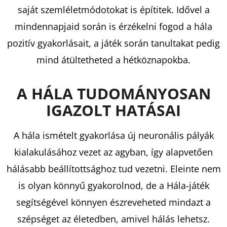
saját szemléletmódotokat is építitek. Idővel a
mindennapjaid során is érzékelni fogod a hála
pozitív gyakorlásait, a játék során tanultakat pedig
mind átültetheted a hétköznapokba.
A HÁLA TUDOMÁNYOSAN
IGAZOLT HATÁSAI
A hála ismételt gyakorlása új neuronális pályák
kialakulásához vezet az agyban, így alapvetően
hálásabb beállítottsághoz tud vezetni. Eleinte nem
is olyan könnyű gyakorolnod, de a Hála-játék
segítségével könnyen észreveheted mindazt a
szépséget az életedben, amivel hálás lehetsz.