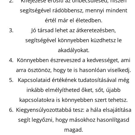
Kifejezése erősíti az önbecsülésed, hiszen
segítségével rádöbbensz, mennyi mindent
értél már el életedben.
Jó társad lehet az átkeretezésben,
segítségével könnyebben küzdhetsz le
akadályokat.
Könnyebben észreveszed a kedvességet, ami
arra ösztönöz, hogy te is hasonlóan viselkedj.
Kapcsolataid értékének tudatosításával még
inkább elmélyítheted őket, sőt, újabb
kapcsolatokra is könnyebben szert tehetsz.
Kiegyensúlyozottabbá tesz: a hála elsajátítása
segít legyőzni, hogy másokhoz hasonlítgasd
magad.