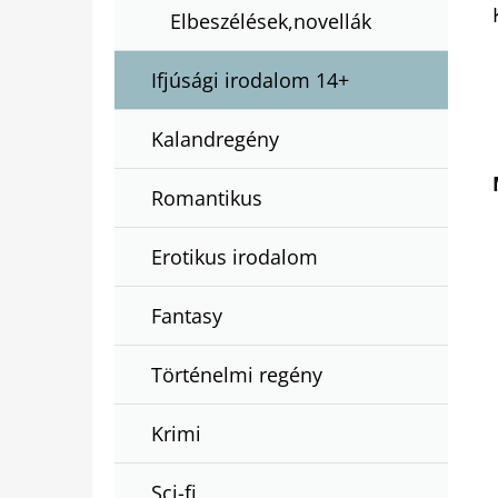
Elbeszélések,novellák
Ifjúsági irodalom 14+
Kalandregény
Romantikus
Erotikus irodalom
Fantasy
Történelmi regény
Krimi
Sci-fi