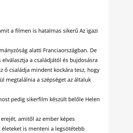
amit a filmen is hatalmas sikerű Az igazi
kormányzóság alatti Franciaországban. De
 elválasztja a családjától és bujdosásra
s az ő családja mindent kockára tesz, hogy
rül megtalálnia a szépséget az általuk
ost pedig sikerfilm készült belőle Helen
g erejét, amitől az ember képes
 életeket is menteni a legsötétebb