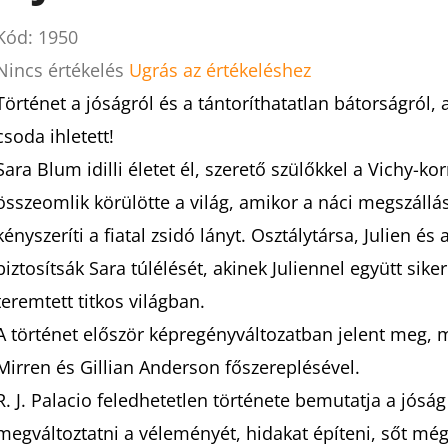
Kód:
1950
A
Nincs értékelés
Ugrás az értékeléshez
termék
Történet a jóságról és a tántoríthatatlan bátorságról, 
átlagos
csoda ihletett!
értékelése
Sara Blum idilli életet él, szerető szülőkkel a Vichy-
5-
összeomlik körülötte a világ, amikor a náci megszállás
ből
kényszeríti a fiatal zsidó lányt. Osztálytársa, Julien é
0,0
biztosítsák Sara túlélését, akinek Juliennel együtt sike
csillag.
teremtett titkos világban.
A történet először képregényváltozatban jelent meg, m
Mirren és Gillian Anderson főszereplésével.
R. J. Palacio feledhetetlen története bemutatja a jósá
megváltoztatni a véleményét, hidakat építeni, sőt még