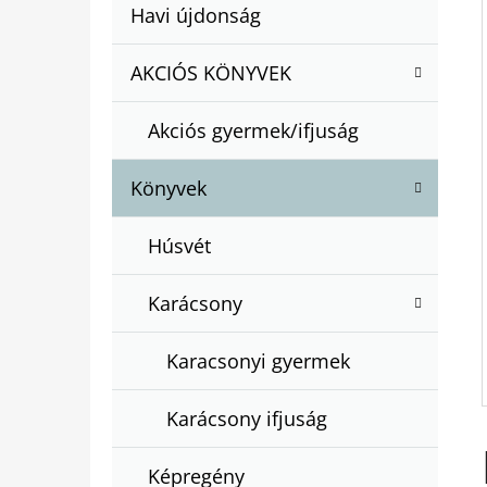
A
Kategóriák
Havi újdonság
A
N
átugrása
T
E
AKCIÓS KÖNYVEK
BARTOS ERIKA : BOGYÓ ÉS BABÓCA
E
BÖNGÉSZŐ
L
G
€12,50
Akciós gyermek/ifjuság
Ó
R
Könyvek
I
Á
Húsvét
K
Karácsony
Karacsonyi gyermek
Karácsony ifjuság
Képregény