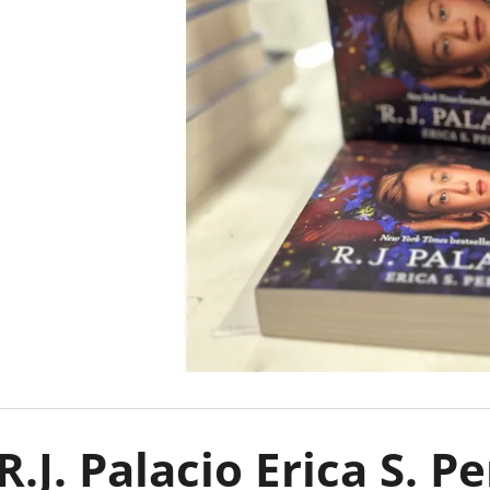
CAUGHT UP - RÁKATTANVA -
FALLEN STARS -
(KÜLÖNLEGES KIADÁS) NAVESSA ALLEN
(KÜLÖNLEGES KI
€18,90
€18,90
R.J. Palacio Erica S. 