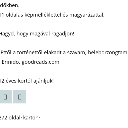
időkben.
11 oldalas képmelléklettel és magyarázattal.
Hagyd, hogy magával ragadjon!
"Ettől a történettől elakadt a szavam, beleborzongtam
- Erinido, goodreads.com
12 éves kortól ajánljuk!
Twitter
Facebook
272 oldal･karton･