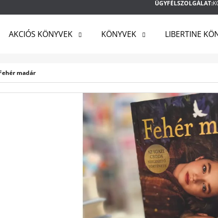
ÜGYFÉLSZOLGÁLAT:
K
AKCIÓS KÖNYVEK
KÖNYVEK
LIBERTINE KÖ
MIT KERES?
l: Fehér madár
KERESÉS
AJÁNLJUK