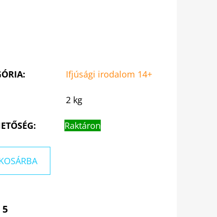
GÓRIA
:
Ifjúsági irodalom 14+
2 kg
ETŐSÉG:
Raktáron
KOSÁRBA
 5