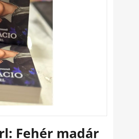
 BUKOTT CSILLAGOK -
ADÁS) IMANI ERRIU
Perl: Fehér madár