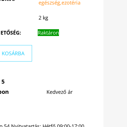
egészség,ezotéria
2 kg
ETŐSÉG:
Raktáron
KOSÁRBA
 5
pon
Kedvező ár
 54 Nyitvatartás: Hétfő 09:00-17:00