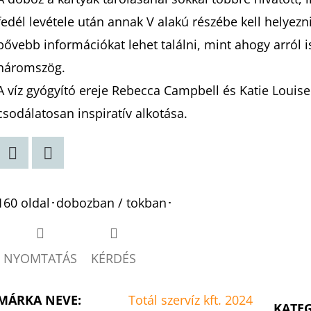
fedél levétele után annak V alakú részébe kell helyezni
bővebb információkat lehet találni, mint ahogy arról i
háromszög.
A víz gyógyító ereje Rebecca Campbell és Katie Louise
csodálatosan inspiratív alkotása.
Twitter
Facebook
160 oldal･dobozban / tokban･
NYOMTATÁS
KÉRDÉS
MÁRKA NEVE
:
Totál szervíz kft. 2024
KATE