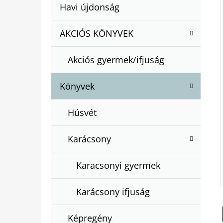
A
Kategóriák
Havi újdonság
A
N
átugrása
T
E
AKCIÓS KÖNYVEK
BARTOS ERIKA : BOGYÓ ÉS BABÓCA
E
BÖNGÉSZŐ
L
G
€12,50
Akciós gyermek/ifjuság
Ó
R
Könyvek
I
Á
Húsvét
K
Karácsony
Karacsonyi gyermek
Karácsony ifjuság
Képregény