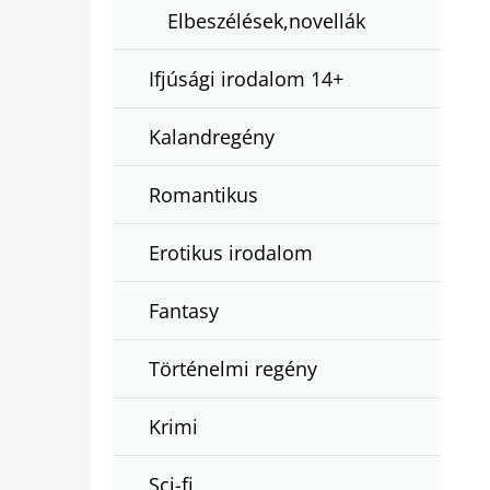
Elbeszélések,novellák
Ifjúsági irodalom 14+
Kalandregény
Romantikus
Erotikus irodalom
Fantasy
Történelmi regény
Krimi
Sci-fi