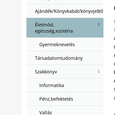
Ajándék/Könyvkabát/könyvjelző
Életmód,
egészség,ezotéria
Gyermeknevelés
Társadalomtudomány
Szakkönyv
Informatika
Pénz,befektetés
Vallás