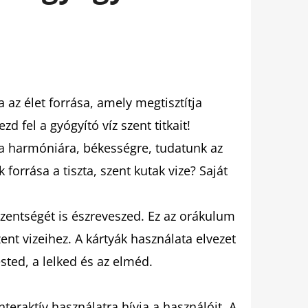
 az élet forrása, amely megtisztítja
zd fel a gyógyító víz szent titkait!
a harmóniára, békességre, tudatunk az
forrása a tiszta, szent kutak vize? Saját
szentségét is észreveszed. Ez az orákulum
ent vizeihez. A kártyák használata elvezet
ested, a lelked és az elméd.
nteraktív használatra hívja a használóit. A