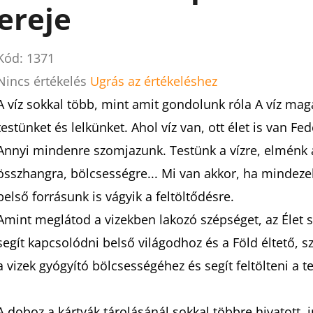
ereje
Kód:
1371
A
Nincs értékelés
Ugrás az értékeléshez
termék
A víz sokkal több, mint amit gondolunk róla A víz maga
átlagos
testünket és lelkünket. Ahol víz van, ott élet is van Fede
értékelése
Annyi mindenre szomjazunk. Testünk a vízre, elménk 
5-
összhangra, bölcsességre... Mi van akkor, ha mindezek 
ből
belső forrásunk is vágyik a feltöltődésre.
0,0
Amint meglátod a vizekben lakozó szépséget, az Élet 
csillag.
segít kapcsolódni belső világodhoz és a Föld éltető, sz
a vizek gyógyító bölcsességéhez és segít feltölteni a t
A doboz a kártyák tárolásánál sokkal többre hivatott, i