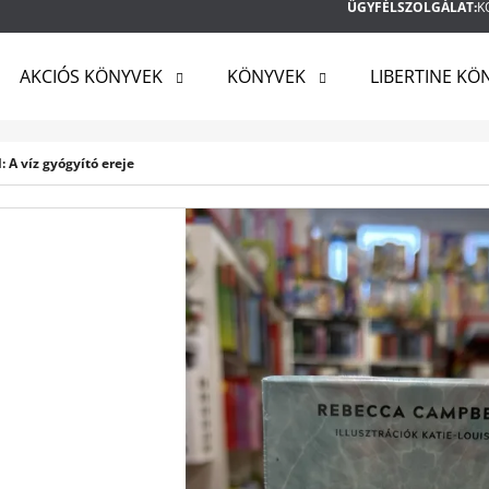
ÜGYFÉLSZOLGÁLAT:
K
AKCIÓS KÖNYVEK
KÖNYVEK
LIBERTINE KÖ
MIT KERES?
 A víz gyógyító ereje
KERESÉS
AJÁNLJUK