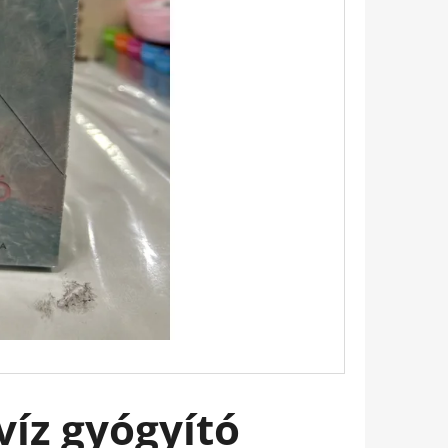
 BUKOTT CSILLAGOK -
ADÁS) IMANI ERRIU
víz gyógyító