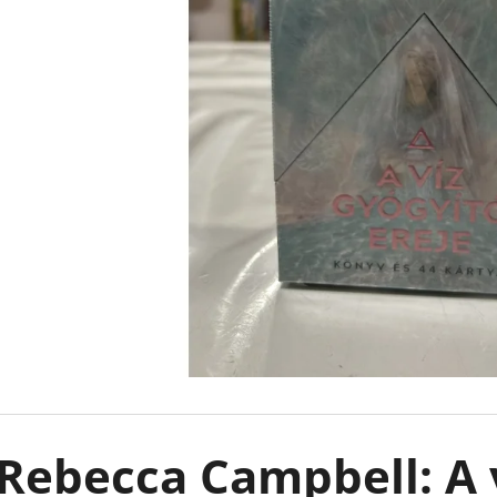
CAUGHT UP - RÁKATTANVA -
FALLEN STARS -
(KÜLÖNLEGES KIADÁS) NAVESSA ALLEN
(KÜLÖNLEGES KI
€18,90
€18,90
Rebecca Campbell: A 