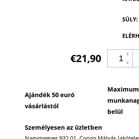
SÚLY
:
ELÉRH
€21,90
Maximum
Ajándék 50 euró
munkana
vásárlástól
belül
Személyesen az üzletben
Nagymegyer 932 01, Corvin Mátyás lakótelep