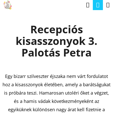
K
Keresé
Kos
Ugrás
O
a
Vissza
Vissza
S
fő
Recepciós
Á
tartalomhoz
M
R
kisasszonyok 3.
I
T
Palotás Petra
K
E
R
Egy bizarr szilveszter éjszaka nem várt fordulatot
E
hoz a kisasszonyok életében, amely a barátságukat
S
is próbára teszi. Hamarosan utoléri őket a végzet,
?
és a hamis vádak következményeként az
egyiküknek különösen nagy árat kell fizetnie a