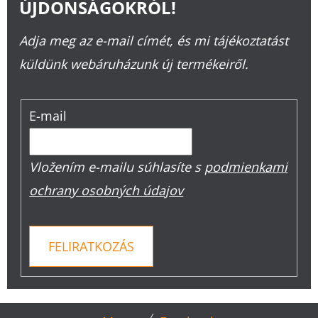
ÚJDONSÁGOKRÓL!
Adja meg az e-mail címét, és mi tájékoztatást
küldünk webáruházunk új termékeiről.
E-mail
Vložením e-mailu súhlasíte s
podmienkami
ochrany osobných údajov
FELIRATKOZÁS
L