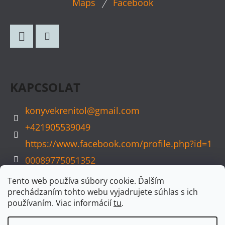
Maps
Facebook
Á
B
L
Facebook
Instagram
É
C
KAPCSOLAT
konyvekrenitol
@
gmail.com
+421905539049
https://www.facebook.com/profile.php?id=1
00089775051352
konyvvarazs
Tento web používa súbory cookie. Ďalším
prechádzaním tohto webu vyjadrujete súhlas s ich
používaním. Viac informácií
tu
.