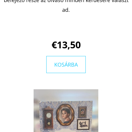
MESÉI
-
ad.
PIROS
CSOPORT
BARTOS
ERIKA
€13,90
€13,50
KOSÁRBA