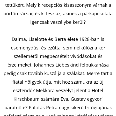
tettükért. Melyik recepciós kisasszonyra várnak a
börtön rácsai, és ki lesz az, akinek a párkapcsolata
KERESÉS
igencsak veszélybe kerül?
Dalma, Liselotte és Berta élete 1928-ban is
A
eseménydús, és ezúttal sem nélkülözi a kor
J
Á
szellemétől megpecsételt vívódásokat és
N
érzelmeket. Johannes Liebeskind felbukkanása
L
pedig csak tovább kuszálja a szálakat. Merre tart a
J
U
fiatal hölgyek útja, mit hoz számukra az új
K
esztendő? Mekkora veszélyt jelent a Hotel
Kirschbaum számára Eva, Gustav egykori
barátnője? Palotás Petra nagy sikerű trilógiájának
OVIS
JELEK
befejező része az olvasó minden kérdésére választ