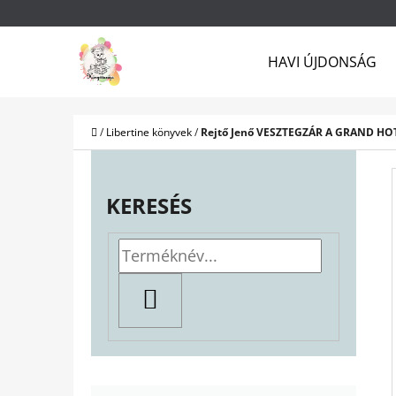
K
Ugrás
O
a
Vissza
Vissza
HAVI ÚJDONSÁG
S
a boltba
a boltba
fő
Á
tartalomhoz
R
Kezdőlap
/
Libertine könyvek
/
Rejtő Jenő VESZTEGZÁR A GRAND HO
O
L
KERESÉS
D
A
L
KERESÉS
S
Ó
P
K