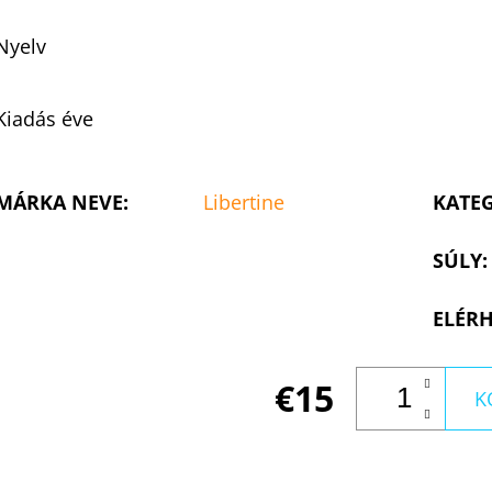
Nyelv
Kiadás éve
MÁRKA NEVE
:
Libertine
KATE
SÚLY
:
ELÉRH
€15
K