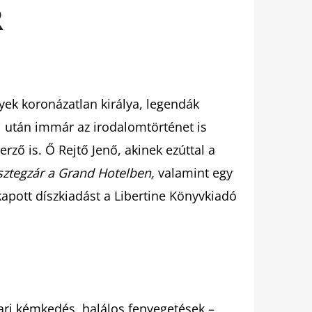
R
yek koronázatlan királya, legendák
i után immár az irodalomtörténet is
rző is. Ő Rejtő Jenő, akinek ezúttal a
sztegzár a Grand Hotelben,
valamint egy
apott díszkiadást a Libertine Könyvkiadó
pari kémkedés, halálos fenyegetések –