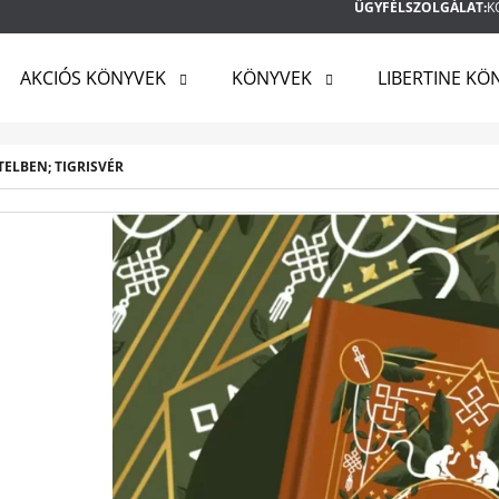
ÜGYFÉLSZOLGÁLAT:
K
AKCIÓS KÖNYVEK
KÖNYVEK
LIBERTINE KÖ
MIT KERES?
TELBEN; TIGRISVÉR
KERESÉS
AJÁNLJUK