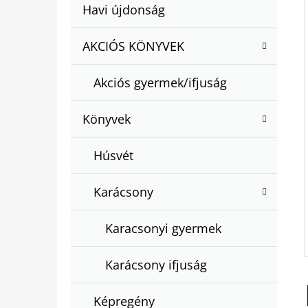
A
Kategóriák
Havi újdonság
A
N
átugrása
T
E
AKCIÓS KÖNYVEK
BARTOS ERIKA : BOGYÓ ÉS BABÓCA
E
BÖNGÉSZŐ
L
G
€12,50
Akciós gyermek/ifjuság
Ó
R
Könyvek
I
Á
Húsvét
K
Karácsony
Karacsonyi gyermek
Karácsony ifjuság
Képregény