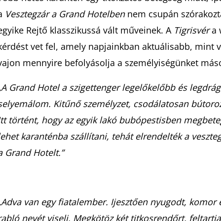
a
Vesztegzár a Grand Hotelben
nem csupán szórakoztat
egyike Rejtő klasszikussá vált műveinek. A
Tigrisvér
a 
kérdést vet fel, amely napjainkban aktuálisabb, mint
vajon mennyire befolyásolja a személyiségünket má
„A Grand Hotel a szigettenger legelőkelőbb és legdrág
selyemálom. Kitűnő személyzet, csodálatosan bútorozo
Itt történt, hogy az egyik lakó bubópestisben megbe
lehet karanténba szállítani, tehát elrendelték a veszte
a Grand Hotelt.”
„Adva van egy fiatalember. Ijesztően nyugodt, komor és
rabló nevét viseli. Megkötöz két titkosrendőrt, feltartja