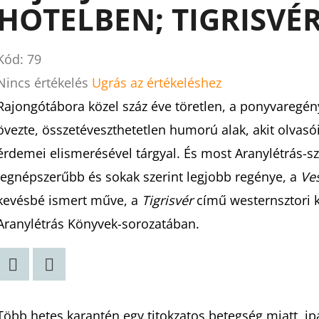
HOTELBEN; TIGRISVÉ
Kód:
79
A
Nincs értékelés
Ugrás az értékeléshez
termék
Rajongótábora közel száz éve töretlen, a ponyvaregén
átlagos
övezte, összetéveszthetetlen humorú alak, akit olvasó
értékelése
érdemei elismerésével tárgyal. És most Aranylétrás-sze
5-
legnépszerűbb és sokak szerint legjobb regénye, a
Ve
ből
kevésbé ismert műve, a
Tigrisvér
című westernsztori k
0,0
Aranylétrás Könyvek-sorozatában.
csillag.
Twitter
Facebook
Több hetes karantén egy titokzatos betegség miatt, i