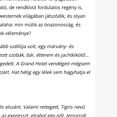
ó, de rendkívül fordulatos regény is,
westernek világában játszódik, és olyan
 valaha: min múlik az önazonosság, és
sok véleménye?
ább szállója volt, egy márvány- és
tt szobák, bár, étterem és jachtkikötő…
tegedett. A Grand Hotel vendégeit mégsem
gzárt. Hat hétig egy lélek sem hagyhatja el
 elszánt. Valami rettegett, Tigris nevű
 az expresszt, elrabol egy nőt, terrorizál