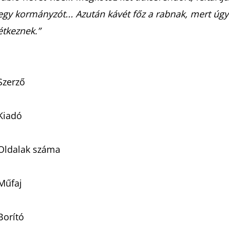
egy kormányzót... Azután kávét főz a rabnak, mert úgy 
étkeznek.”
Szerző
Kiadó
Oldalak száma
Műfaj
Borító