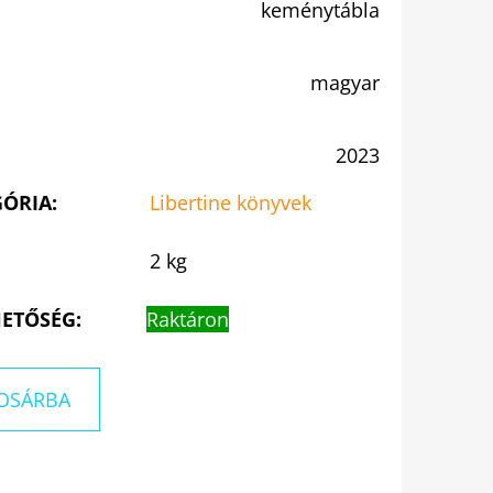
keménytábla
magyar
2023
GÓRIA
:
Libertine könyvek
2 kg
ETŐSÉG:
Raktáron
OSÁRBA