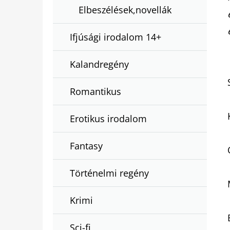
Elbeszélések,novellák
Ifjúsági irodalom 14+
Kalandregény
Romantikus
Erotikus irodalom
Fantasy
Történelmi regény
Krimi
Sci-fi