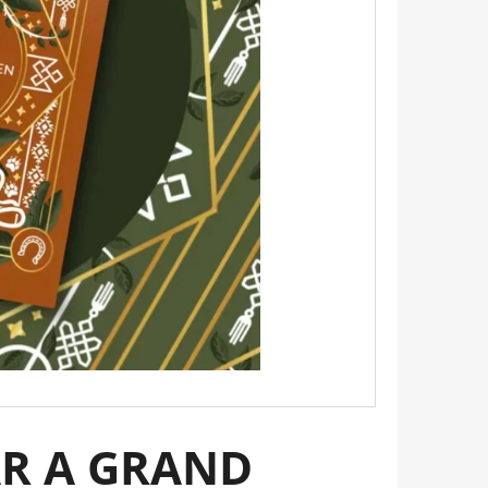
 BUKOTT CSILLAGOK -
ADÁS) IMANI ERRIU
ÁR A GRAND