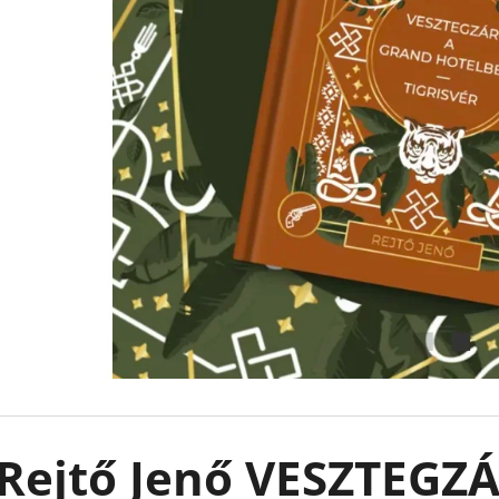
CAUGHT UP - RÁKATTANVA -
FALLEN STARS -
(KÜLÖNLEGES KIADÁS) NAVESSA ALLEN
(KÜLÖNLEGES KI
€18,90
€18,90
Rejtő Jenő VESZTEGZ