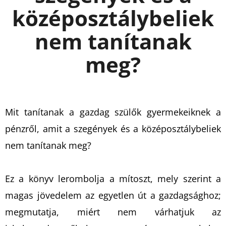
középosztálybeliek
KERESÉS
nem tanítanak
meg?
A
J
Á
Mit tanítanak a gazdag szülők gyermekeiknek a
N
pénzről, amit a szegények és a középosztálybeliek
L
nem tanítanak meg?
J
U
K
Ez a könyv lerombolja a mítoszt, mely szerint a
magas jövedelem az egyetlen út a gazdagsághoz;
A
megmutatja, miért nem várhatjuk az
MEGMARADT