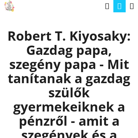
K
Keresé
Kos
Ugrás
O
a
Vissza
Vissza
S
fő
Robert T. Kiyosaky:
Á
tartalomhoz
M
R
Gazdag papa,
I
T
szegény papa - Mit
K
tanítanak a gazdag
E
R
szülők
E
gyermekeiknek a
S
pénzről - amit a
?
szegények és a