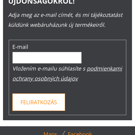
ÚJDONSÁGOKRÓL!
Adja meg az e-mail címét, és mi tájékoztatást
küldünk webáruházunk új termékeiről.
E-mail
Vložením e-mailu súhlasíte s
podmienkami
ochrany osobných údajov
FELIRATKOZÁS
L
Maps
Facebook