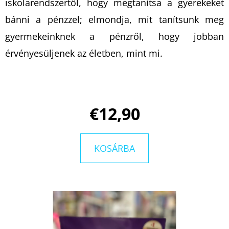
LAKÓK
iskolarendszertől, hogy megtanítsa a gyerekeket
LISA
bánni a pénzzel; elmondja, mit tanítsunk meg
JEWELL
gyermekeinknek a pénzről, hogy jobban
€12,90
Korábbi:
érvényesüljenek az életben, mint mi.
€17,90
€12,90
KOSÁRBA