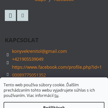
Á
B
L
Facebook
Instagram
É
C
KAPCSOLAT
konyvekrenitol
@
gmail.com
+421905539049
https://www.facebook.com/profile.php?id=1
00089775051352
konyvvarazs
Tento web používa súbory cookie. Ďalším
prechádzaním tohto webu vyjadrujete súhlas s ich
používaním. Viac informácií
tu
.
Beállítások