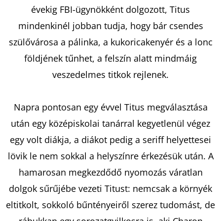
évekig FBI-ügynökként dolgozott, Titus
mindenkinél jobban tudja, hogy bár csendes
KERESÉS
szülővárosa a pálinka, a kukoricakenyér és a lonc
földjének tűnhet, a felszín alatt mindmáig
veszedelmes titkok rejlenek.
A
J
Á
Napra pontosan egy évvel Titus megválasztása
N
után egy középiskolai tanárral kegyetlenül végez
L
egy volt diákja, a diákot pedig a seriff helyettesei
J
U
lövik le nem sokkal a helyszínre érkezésük után. A
K
hamarosan megkezdődő nyomozás váratlan
dolgok sűrűjébe vezeti Titust: nemcsak a környék
eltitkolt, sokkoló bűntényeiről szerez tudomást, de
FALLEN
STARS
rábukkan egy sorozatgyilkosra is, aki Charon