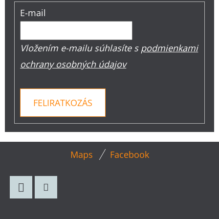
E-mail
Vložením e-mailu súhlasíte s
podmienkami
ochrany osobných údajov
FELIRATKOZÁS
L
Maps
Facebook
Á
B
L
Facebook
Instagram
É