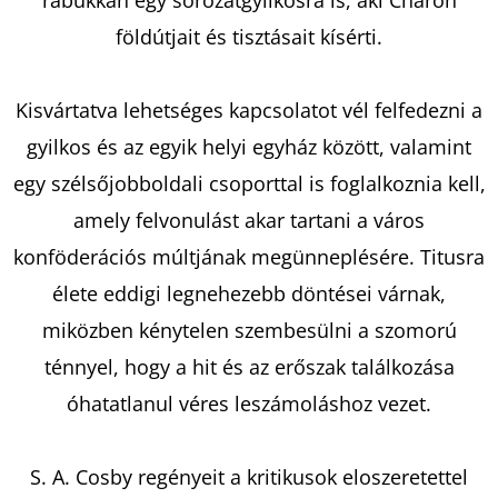
-
BUKOTT
földútjait és tisztásait kísérti.
CSILLAGOK
-
(KÜLÖNLEGES
KIADÁS)
Kisvártatva lehetséges kapcsolatot vél felfedezni a
IMANI
ERRIU
gyilkos és az egyik helyi egyház között, valamint
€18,90
egy szélsőjobboldali csoporttal is foglalkoznia kell,
amely felvonulást akar tartani a város
konföderációs múltjának megünneplésére. Titusra
élete eddigi legnehezebb döntései várnak,
miközben kénytelen szembesülni a szomorú
ténnyel, hogy a hit és az erőszak találkozása
óhatatlanul véres leszámoláshoz vezet.
S. A. Cosby regényeit a kritikusok eloszeretettel