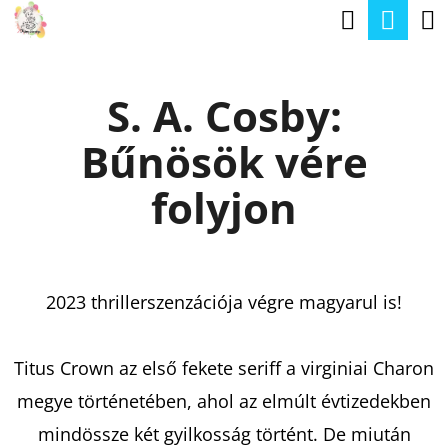
K
Keresé
Kos
Ugrás
O
a
Vissza
Vissza
S
fő
S. A. Cosby:
Á
tartalomhoz
M
R
Bűnösök vére
I
T
folyjon
K
E
R
2023 thrillerszenzációja végre magyarul is!
E
S
Titus Crown az első fekete seriff a virginiai Charon
?
megye történetében, ahol az elmúlt évtizedekben
mindössze két gyilkosság történt. De miután