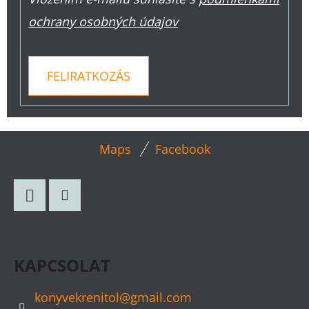
ochrany osobných údajov
FELIRATKOZÁS
L
Maps
Facebook
Á
B
L
Facebook
Instagram
É
C
KAPCSOLAT
konyvekrenitol
@
gmail.com