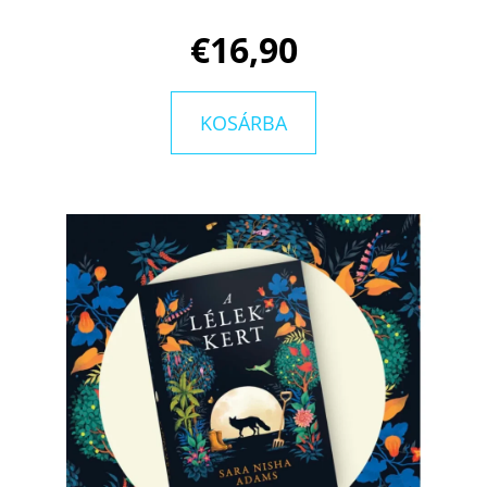
KATHERINEJ.
€16,90
€10,50
Korábbi:
€15
KOSÁRBA