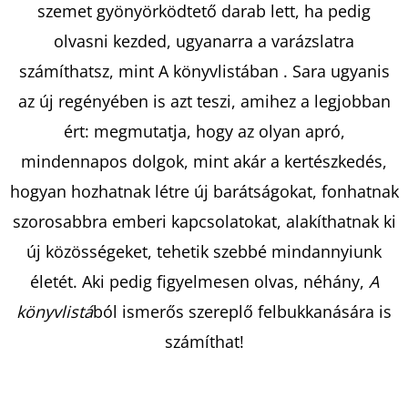
szemet gyönyörködtető darab lett, ha pedig
olvasni kezded, ugyanarra a varázslatra
KERESÉS
számíthatsz, mint A könyvlistában
. Sara ugyanis
az új regényében is azt teszi, amihez a legjobban
ért: megmutatja, hogy az olyan apró,
A
mindennapos dolgok, mint akár a kertészkedés,
J
hogyan hozhatnak létre új barátságokat, fonhatnak
Á
N
szorosabbra emberi kapcsolatokat, alakíthatnak ki
L
új közösségeket, tehetik szebbé mindannyiunk
J
életét. Aki pedig figyelmesen olvas, néhány,
A
U
K
könyvlistá
ból ismerős szereplő felbukkanására is
számíthat!
JOHANNA
CHEN,