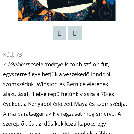
Twitter
Facebook
Kód:
73
A lélekkert
cselekménye is több szálon fut,
egyszerre figyelhetjük a veszekedő londoni
szomszédok, Winston és Bernice életének
alakulását, illetve repülhetünk vissza a 70-es
évekbe, a Kenyából érkezett Maya és szomszédja,
Alma barátságának kivirágzását megismerve. A
szereplők és az idősíkok közti kapocs egy
gyönyörű, nagy, közös kert, amely korábban