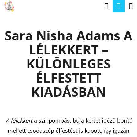
K
Keresé
Kos
Ugrás
O
a
Vissza
Vissza
S
fő
Sara Nisha Adams A
Á
tartalomhoz
M
R
LÉLEKKERT –
I
T
KÜLÖNLEGES
K
ÉLFESTETT
E
R
KIADÁSBAN
E
S
?
A lélekkert
a színpompás, buja kertet idéző borító
mellett csodaszép élfestést is kapott, így igazán