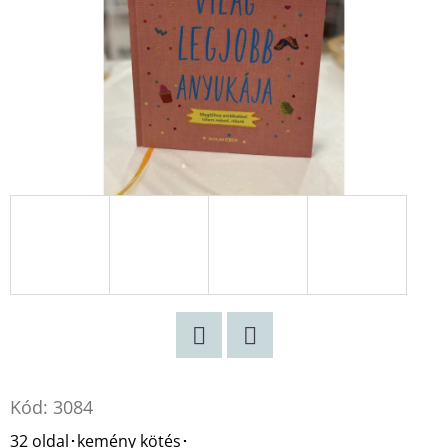
RÁ
SZÓ
KÖNYVESBOLT
STEPHANIE
BUTLAND
€10,90
Korábbi:
€16,50
Twitter
Facebook
Kód:
3084
32 oldal･kemény kötés･