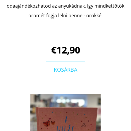
odaajándékozhatod az anyukádnak, így mindkettőtök
örömét fogja lelni benne - örökké.
KERESÉS
A
€12,90
J
Á
N
KOSÁRBA
L
J
U
K
A
NINCS