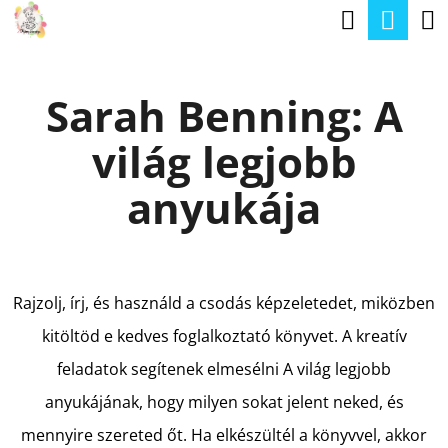
K
Keresé
Kos
Ugrás
O
a
Vissza
Vissza
S
fő
Sarah Benning: A
Á
tartalomhoz
M
R
világ legjobb
I
T
anyukája
K
E
R
Rajzolj, írj, és használd a csodás képzeletedet, miközben
E
kitöltöd e kedves foglalkoztató könyvet. A kreatív
S
feladatok segítenek elmesélni A világ legjobb
?
anyukájának, hogy milyen sokat jelent neked, és
mennyire szereted őt. Ha elkészültél a könyvvel, akkor