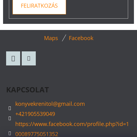
FELIRATKOZÁS
L
Maps
Facebook
Á
B
L
Facebook
Instagram
É
C
KAPCSOLAT
konyvekrenitol
@
gmail.com
+421905539049
https://www.facebook.com/profile.php?id=1
00089775051352