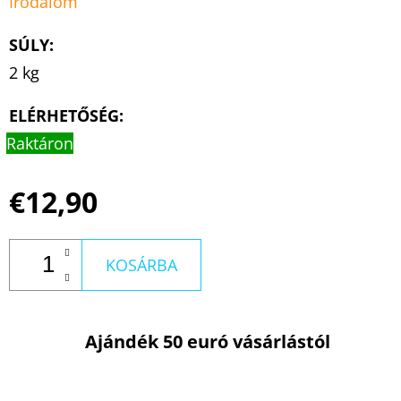
Irodalom
SÚLY
:
2 kg
ELÉRHETŐSÉG:
Raktáron
€12,90
KOSÁRBA
Ajándék 50 euró vásárlástól