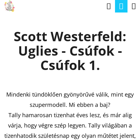
K
Keresé
Kos
Ugrás
O
a
Vissza
Vissza
S
fő
Scott Westerfeld:
Á
tartalomhoz
M
R
Uglies - Csúfok -
I
T
Csúfok 1.
K
E
R
Mindenki tündöklően gyönyörűvé válik, mint egy
E
szupermodell. Mi ebben a baj?
S
Tally hamarosan tizenhat éves lesz, és már alig
?
várja, hogy végre szép legyen. Tally világában a
tizenhatodik születésnap egy olyan műtétet jelent,