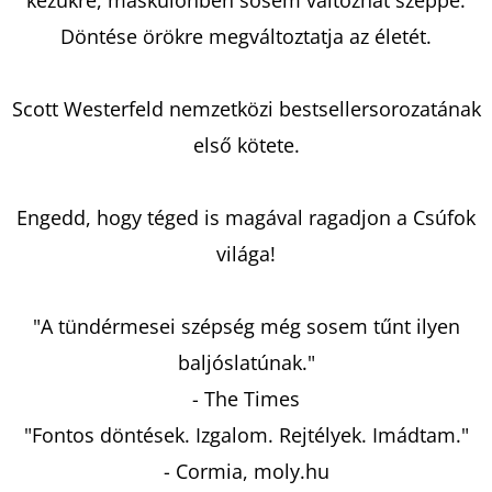
KING
-
Döntése örökre megváltoztatja az életét.
ÁRNYAK
KÖZÖTT
MELISSA
LANDERS
Scott Westerfeld nemzetközi bestsellersorozatának
€13,50
első kötete.
Korábbi:
€17,90
Engedd, hogy téged is magával ragadjon a Csúfok
világa!
"A tündérmesei szépség még sosem tűnt ilyen
baljóslatúnak."
- The Times
"Fontos döntések. Izgalom. Rejtélyek. Imádtam."
- Cormia, moly.hu