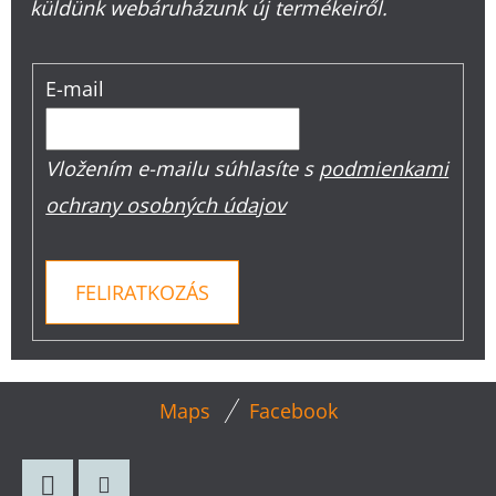
küldünk webáruházunk új termékeiről.
E-mail
Vložením e-mailu súhlasíte s
podmienkami
ochrany osobných údajov
FELIRATKOZÁS
L
Maps
Facebook
Á
B