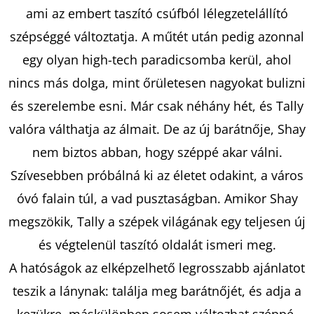
ami az embert taszító csúfból lélegzetelállító
szépséggé változtatja. A műtét után pedig azonnal
KERESÉS
egy olyan high-tech paradicsomba kerül, ahol
nincs más dolga, mint őrületesen nagyokat bulizni
és szerelembe esni. Már csak néhány hét, és Tally
A
valóra válthatja az álmait. De az új barátnője, Shay
J
Á
nem biztos abban, hogy széppé akar válni.
N
Szívesebben próbálná ki az életet odakint, a város
L
óvó falain túl, a vad pusztaságban. Amikor Shay
J
U
megszökik, Tally a szépek világának egy teljesen új
K
és végtelenül taszító oldalát ismeri meg.
A hatóságok az elképzelhető legrosszabb ajánlatot
teszik a lánynak: találja meg barátnőjét, és adja a
THE
HALF
kezükre, máskülönben sosem változhat széppé.