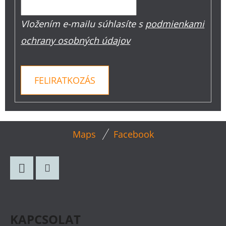
Vložením e-mailu súhlasíte s
podmienkami
ochrany osobných údajov
FELIRATKOZÁS
L
Maps
Facebook
Á
B
L
Facebook
Instagram
É
C
KAPCSOLAT