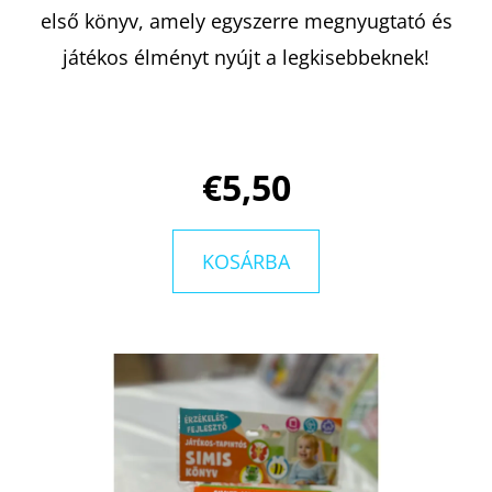
első könyv, amely egyszerre megnyugtató és
játékos élményt nyújt a legkisebbeknek!
KERESÉS
A
€5,50
J
Á
N
KOSÁRBA
L
J
U
K
JOHANNA
CHEN,