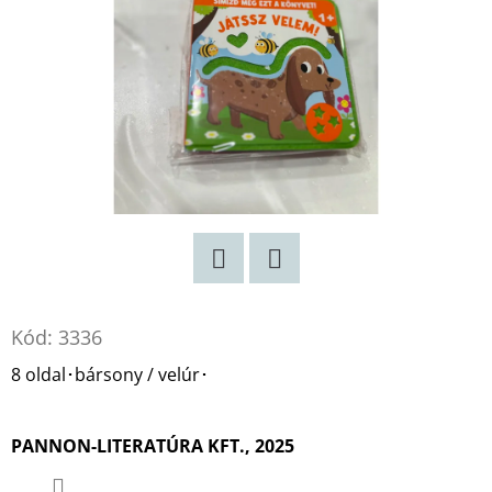
KATHERINEJ.
€10,50
Korábbi:
€15
Twitter
Facebook
Kód:
3336
8 oldal･bársony / velúr･
PANNON-LITERATÚRA KFT., 2025