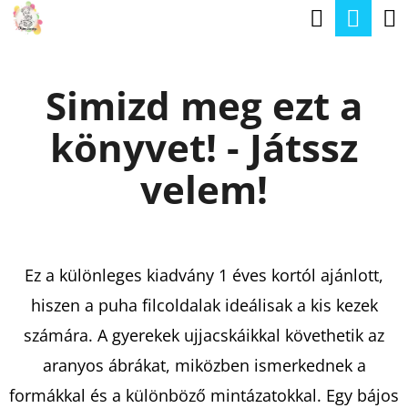
K
Keresé
Kos
Ugrás
O
a
Vissza
Vissza
S
fő
Simizd meg ezt a
Á
tartalomhoz
M
R
könyvet! - Játssz
I
T
velem!
K
E
R
Ez a különleges kiadvány 1 éves kortól ajánlott,
E
hiszen a puha filcoldalak ideálisak a kis kezek
S
számára. A gyerekek ujjacskáikkal követhetik az
?
aranyos ábrákat, miközben ismerkednek a
formákkal és a különböző mintázatokkal. Egy bájos