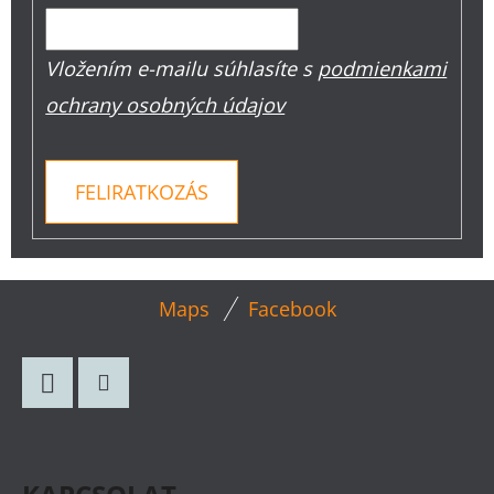
Vložením e-mailu súhlasíte s
podmienkami
ochrany osobných údajov
FELIRATKOZÁS
L
Maps
Facebook
Á
B
L
Facebook
Instagram
É
C