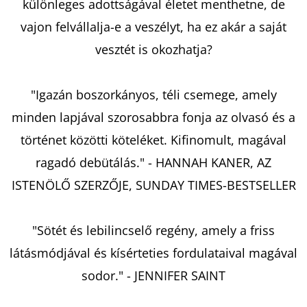
különleges adottságával életet menthetne, de
vajon felvállalja-e a veszélyt, ha ez akár a saját
KERESÉS
vesztét is okozhatja?
"Igazán boszorkányos, téli csemege, amely
A
minden lapjával szorosabbra fonja az olvasó és a
J
történet közötti köteléket. Kifinomult, magával
Á
ragadó debütálás." - HANNAH KANER, AZ
N
L
ISTENÖLŐ SZERZŐJE, SUNDAY TIMES-BESTSELLER
J
U
"Sötét és lebilincselő regény, amely a friss
K
látásmódjával és kísérteties fordulataival magával
sodor." - JENNIFER SAINT
THE
HALF