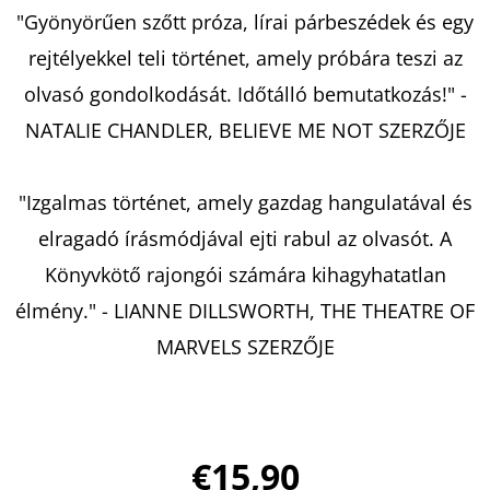
KING
"Gyönyörűen szőtt próza, lírai párbeszédek és egy
-
ÁRNYAK
rejtélyekkel teli történet, amely próbára teszi az
KÖZÖTT
MELISSA
olvasó gondolkodását. Időtálló bemutatkozás!" -
LANDERS
NATALIE CHANDLER, BELIEVE ME NOT SZERZŐJE
€13,50
Korábbi:
€17,90
"Izgalmas történet, amely gazdag hangulatával és
elragadó írásmódjával ejti rabul az olvasót. A
Könyvkötő rajongói számára kihagyhatatlan
élmény." - LIANNE DILLSWORTH, THE THEATRE OF
MARVELS SZERZŐJE
€15,90