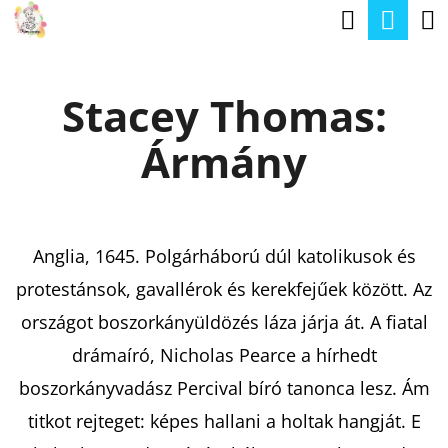
K
Keresé
Kos
Ugrás
O
a
Vissza
Vissza
S
fő
Stacey Thomas:
Á
tartalomhoz
M
R
Ármány
I
T
K
E
Anglia, 1645. Polgárháború dúl katolikusok és
R
protestánsok, gavallérok és kerekfejűek között. Az
E
országot boszorkányüldözés láza járja át. A fiatal
S
drámaíró, Nicholas Pearce a hírhedt
?
boszorkányvadász Percival bíró tanonca lesz. Ám
titkot rejteget: képes hallani a holtak hangját. E