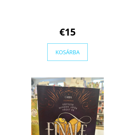
KING
-
ÁRNYAK
KÖZÖTT
MELISSA
LANDERS
€15
€13,50
Korábbi:
€17,90
KOSÁRBA