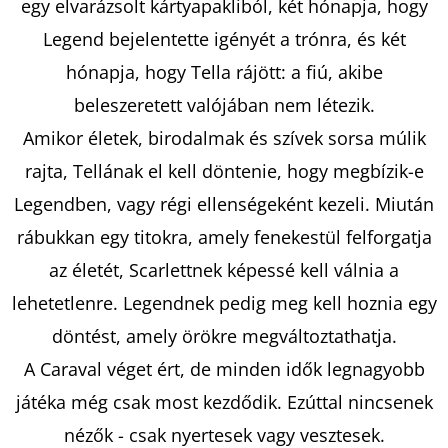
egy elvarázsolt kártyapakliból, két hónapja, hogy
Legend bejelentette igényét a trónra, és két
KERESÉS
hónapja, hogy Tella rájött: a fiú, akibe
beleszeretett valójában nem létezik.
Amikor életek, birodalmak és szívek sorsa múlik
A
rajta, Tellának el kell döntenie, hogy megbízik-e
J
Legendben, vagy régi ellenségeként kezeli. Miután
Á
rábukkan egy titokra, amely fenekestül felforgatja
N
L
az életét, Scarlettnek képessé kell válnia a
J
lehetetlenre. Legendnek pedig meg kell hoznia egy
U
döntést, amely örökre megváltoztathatja.
K
A Caraval véget ért, de minden idők legnagyobb
játéka még csak most kezdődik. Ezúttal nincsenek
THE
nézők - csak nyertesek vagy vesztesek.
HALF