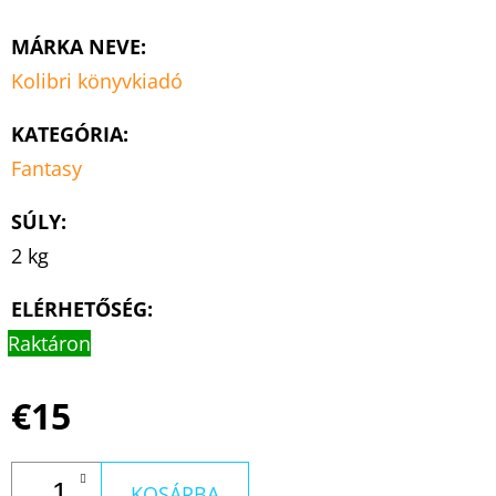
MÁRKA NEVE
:
Kolibri könyvkiadó
KATEGÓRIA
:
Fantasy
SÚLY
:
2 kg
ELÉRHETŐSÉG:
Raktáron
€15
KOSÁRBA