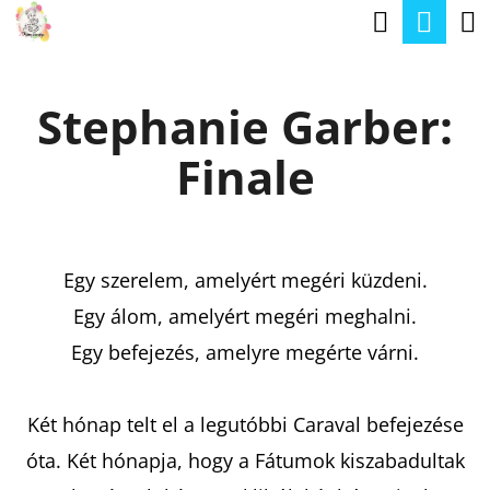
K
Keresé
Kos
Ugrás
O
a
Vissza
Vissza
S
fő
Stephanie Garber:
Á
tartalomhoz
M
R
Finale
I
T
K
E
Egy szerelem, amelyért megéri küzdeni.
R
Egy álom, amelyért megéri meghalni.
E
Egy befejezés, amelyre megérte várni.
S
?
Két hónap telt el a legutóbbi Caraval befejezése
óta. Két hónapja, hogy a Fátumok kiszabadultak