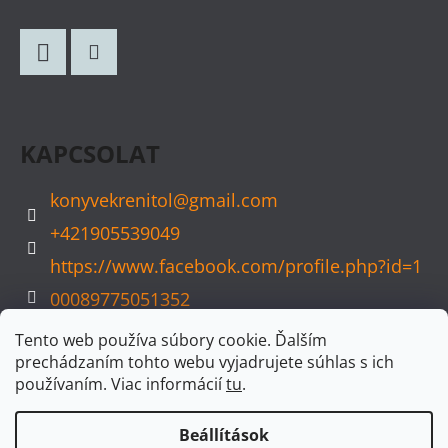
Á
B
L
Facebook
Instagram
É
C
KAPCSOLAT
konyvekrenitol
@
gmail.com
+421905539049
https://www.facebook.com/profile.php?id=1
00089775051352
konyvvarazs
Tento web používa súbory cookie. Ďalším
prechádzaním tohto webu vyjadrujete súhlas s ich
používaním. Viac informácií
tu
.
Beállítások