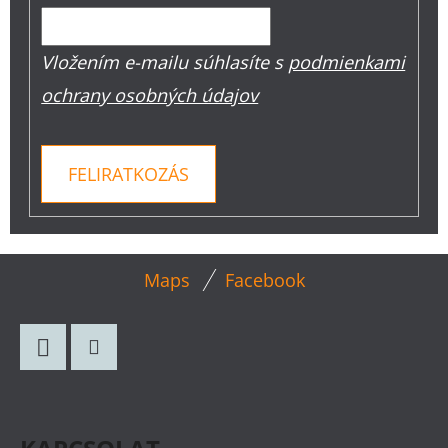
Vložením e-mailu súhlasíte s
podmienkami
ochrany osobných údajov
FELIRATKOZÁS
L
Maps
Facebook
Á
B
L
Facebook
Instagram
É
C