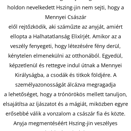
holdon nevelkedett Hszing-jin nem sejti, hogy a
Mennyei Császár
KERESÉS
elől rejtőzködik, aki száműzte az anyját, amiért
ellopta a Halhatatlanság Elixírjét. Amikor az a
veszély fenyegeti, hogy létezésére fény derül,
A
J
kénytelen elmenekülni az otthonából. Egyedül,
Á
képzetlenül és rettegve indul útnak a Mennyei
N
Királyságba, a csodák és titkok földjére. A
L
személyazonosságát álcázva megragadja
J
U
a lehetőséget, hogy a trónörökös mellett tanuljon,
K
elsajátítsa az íjászatot és a mágiát, miközben egyre
erősebbé válik a vonzalom a császár fia és közte.
A
Anyja megmentéséért Hszing-jin veszélyes
POKOL