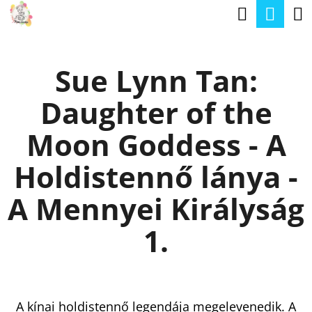
K
Keresé
Kos
Ugrás
O
a
Vissza
Vissza
S
fő
Sue Lynn Tan:
Á
tartalomhoz
M
R
Daughter of the
I
T
Moon Goddess - A
K
Holdistennő lánya -
E
R
A Mennyei Királyság
E
1.
S
?
A kínai holdistennő legendája megelevenedik. A