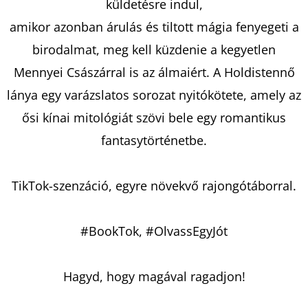
FIAI
küldetésre indul,
-
A
amikor azonban árulás és tiltott mágia fenyegeti a
BŰNÖSÖK
birodalmat, meg kell küzdenie a kegyetlen
LÁNCAI
RILEY
Mennyei Császárral is az álmaiért. A Holdistennő
BAKER
lánya egy varázslatos sorozat nyitókötete, amely az
€11,90
Korábbi:
ősi kínai mitológiát szövi bele egy romantikus
€14,90
fantasytörténetbe.
TikTok-szenzáció, egyre növekvő rajongótáborral.
#BookTok, #OlvassEgyJót
Hagyd, hogy magával ragadjon!