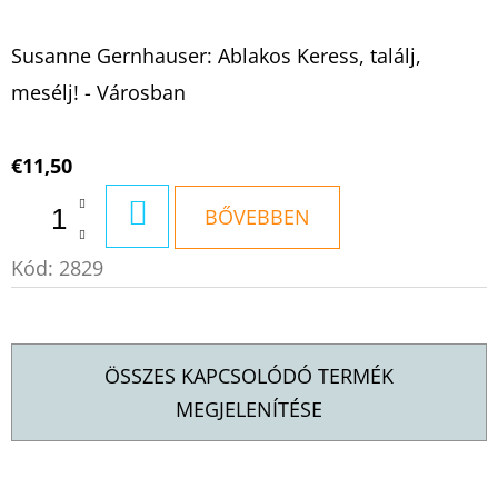
Susanne Gernhauser: Ablakos Keress, találj,
mesélj! - Városban
€11,50
KOSÁRBA
BŐVEBBEN
Kód:
2829
ÖSSZES KAPCSOLÓDÓ TERMÉK
MEGJELENÍTÉSE