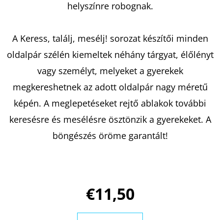
helyszínre robognak.
KERESÉS
A Keress, találj, mesélj! sorozat készítői minden
oldalpár szélén kiemeltek néhány tárgyat, élőlényt
vagy személyt, melyeket a gyerekek
A
megkereshetnek az adott oldalpár nagy méretű
J
képén. A meglepetéseket rejtő ablakok további
Á
N
keresésre és mesélésre ösztönzik a gyerekeket. A
L
böngészés öröme garantált!
J
U
K
€11,50
ESTHER
WILDING