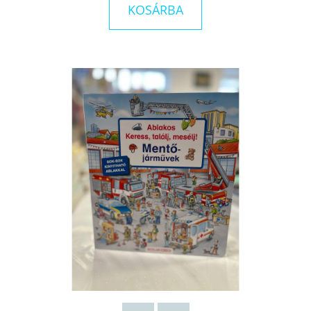
HÉT
KOSÁRBA
BŐRE
HOLLY
RINGLAND
€10,90
Korábbi:
€16,90