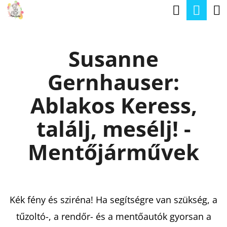
K
Keresé
Kos
Ugrás
O
a
Vissza
Vissza
S
fő
Susanne
Á
tartalomhoz
M
R
Gernhauser:
I
T
Ablakos Keress,
K
találj, mesélj! -
E
R
Mentőjárművek
E
S
?
Kék fény és sziréna! Ha segítségre van szükség, a
tűzoltó-, a rendőr- és a mentőautók gyorsan a