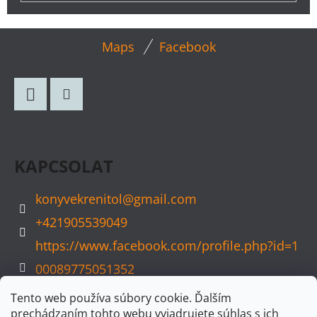
L
Maps
Facebook
Á
B
L
Facebook
Instagram
É
C
KAPCSOLAT
konyvekrenitol
@
gmail.com
+421905539049
https://www.facebook.com/profile.php?id=1
00089775051352
konyvvarazs
Tento web používa súbory cookie. Ďalším
prechádzaním tohto webu vyjadrujete súhlas s ich