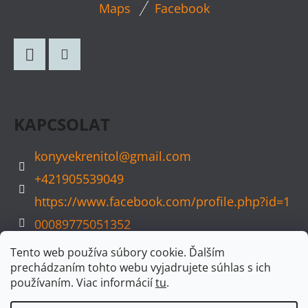
L
Maps
Facebook
Á
B
L
Facebook
Instagram
É
C
KAPCSOLAT
konyvekrenitol
@
gmail.com
+421905539049
https://www.facebook.com/profile.php?id=1
00089775051352
konyvvarazs
Tento web používa súbory cookie. Ďalším
prechádzaním tohto webu vyjadrujete súhlas s ich
používaním. Viac informácií
tu
.