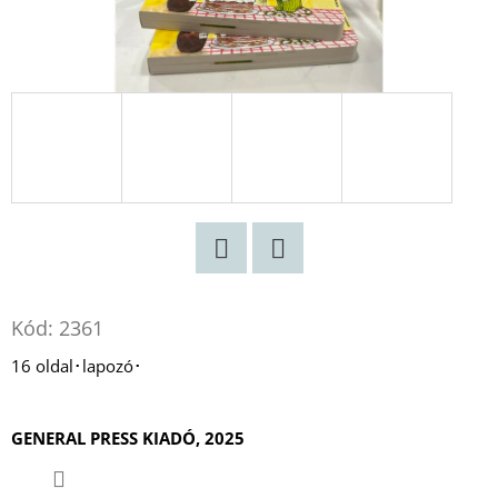
HÁZ
ALIX
E.
HARROW
€10,50
Korábbi:
€17,90
Twitter
Facebook
Kód:
2361
16 oldal･lapozó･
GENERAL PRESS KIADÓ, 2025