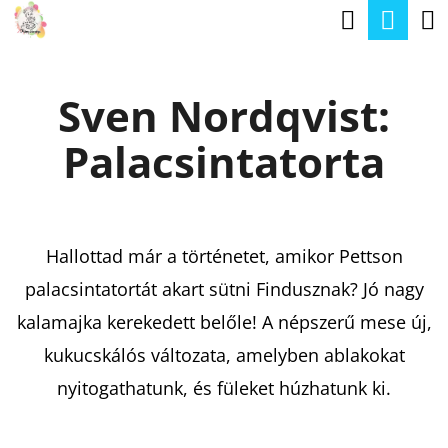
K
Keresé
Kos
Ugrás
O
a
Vissza
Vissza
S
fő
Sven Nordqvist:
Á
tartalomhoz
M
R
Palacsintatorta
I
T
K
E
Hallottad már a történetet, amikor Pettson
R
palacsintatortát akart sütni Findusznak? Jó nagy
E
kalamajka kerekedett belőle! A népszerű mese új,
S
kukucskálós változata, amelyben ablakokat
?
nyitogathatunk, és füleket húzhatunk ki.