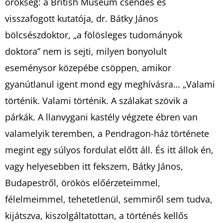
örökség: a British Museum csendes és
visszafogott kutatója, dr. Bátky János
bölcsészdoktor, „a fölösleges tudományok
doktora” nem is sejti, milyen bonyolult
eseménysor közepébe csöppen, amikor
gyanútlanul igent mond egy meghívásra… „Valami
történik. Valami történik. A szálakat szövik a
párkák. A llanvygani kastély végzete ébren van
valamelyik teremben, a Pendragon-ház története
megint egy súlyos fordulat előtt áll. És itt állok én,
vagy helyesebben itt fekszem, Bátky János,
Budapestről, örökös előérzeteimmel,
félelmeimmel, tehetetlenül, semmiről sem tudva,
kijátszva, kiszolgáltatottan, a történés kellős