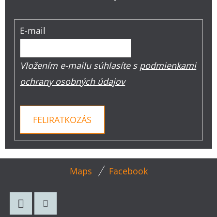
E-mail
Vložením e-mailu súhlasíte s
podmienkami
ochrany osobných údajov
FELIRATKOZÁS
L
Maps
Facebook
Á
B
L