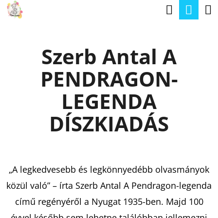
K
Keresé
Kos
Ugrás
O
a
Vissza
Vissza
S
fő
Szerb Antal A
Á
tartalomhoz
M
R
PENDRAGON-
I
T
LEGENDA
K
DÍSZKIADÁS
E
R
E
„A legkedvesebb és legkönnyedébb olvasmányok
S
közül való” – írta Szerb Antal A Pendragon-legenda
?
című regényéről a Nyugat 1935-ben. Majd 100
évvel később sem lehetne találóbban jellemezni