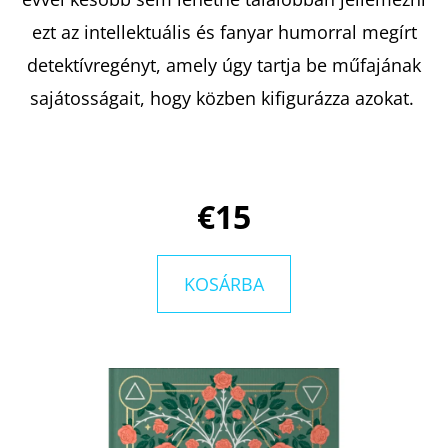
ezt az intellektuális és fanyar humorral megírt
KERESÉS
detektívregényt, amely úgy tartja be műfajának
sajátosságait, hogy közben kifigurázza azokat.
A
J
€15
Á
N
L
KOSÁRBA
J
U
K
OVIS
JELEK