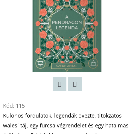
MESÉI
-
PIROS
CSOPORT
BARTOS
ERIKA
€13,90
Twitter
Facebook
Kód:
115
Különös fordulatok, legendák övezte, titokzatos
walesi táj, egy furcsa végrendelet és egy hatalmas