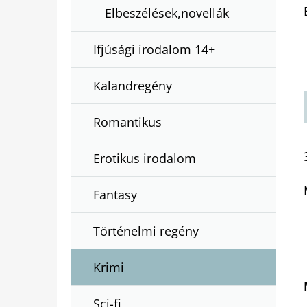
Elbeszélések,novellák
Ifjúsági irodalom 14+
Kalandregény
Romantikus
Erotikus irodalom
Fantasy
Történelmi regény
Krimi
Sci-fi