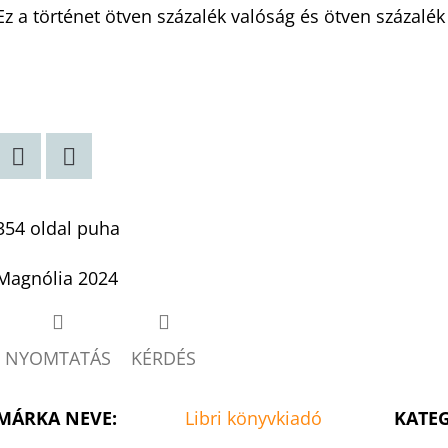
Ez a történet ötven százalék valóság és ötven százalék
Twitter
Facebook
354 oldal puha
Magnólia 2024
NYOMTATÁS
KÉRDÉS
MÁRKA NEVE
:
Libri könyvkiadó
KATE