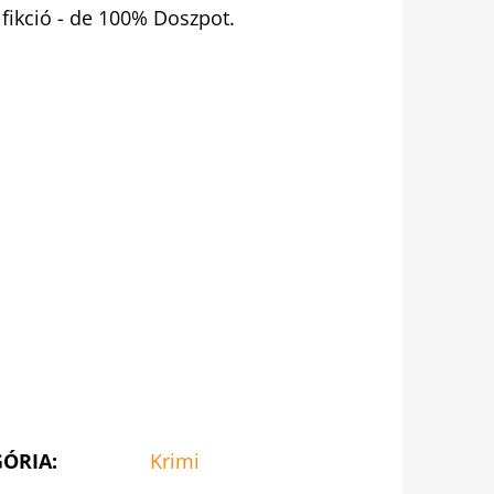
 fikció - de 100% Doszpot.
GÓRIA
:
Krimi