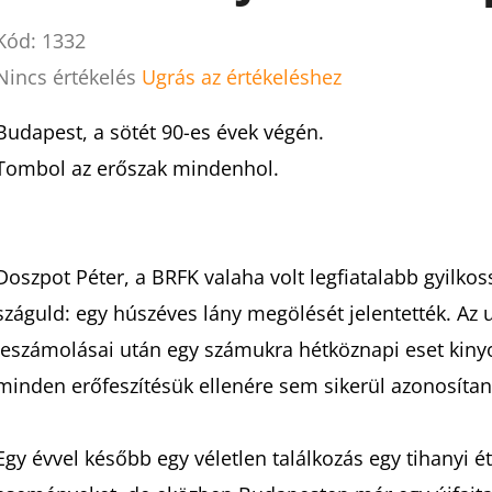
Kód:
1332
A
Nincs értékelés
Ugrás az értékeléshez
termék
Budapest, a sötét 90-es évek végén.
átlagos
Tombol az erőszak mindenhol.
értékelése
5-
ből
Doszpot Péter, a BRFK valaha volt legfiatalabb gyilkos
0,0
száguld: egy húszéves lány megölését jelentették. Az u
csillag.
leszámolásai után egy számukra hétköznapi eset kiny
minden erőfeszítésük ellenére sem sikerül azonosítan
Egy évvel később egy véletlen találkozás egy tihanyi 