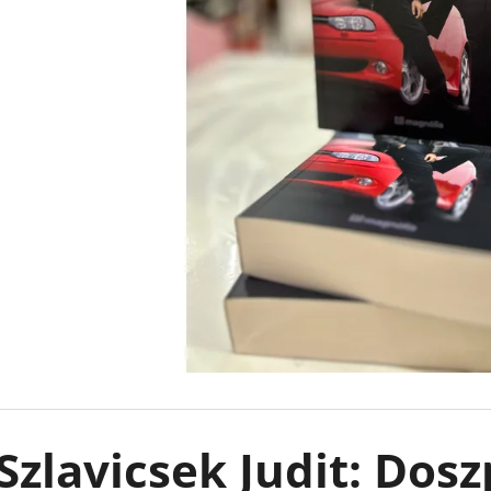
LEJTŐ A TENGER FELÉ
KÖNNYCSEPP A 
BOROS LILLA
€18,90
€13,50
Korábbi:
€17,90
Szlavicsek Judit: Do