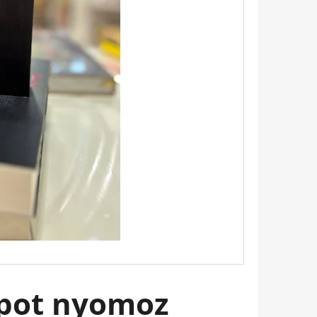
Következő
TINTAFOLTBAN ÁDÁM-
szpot nyomoz