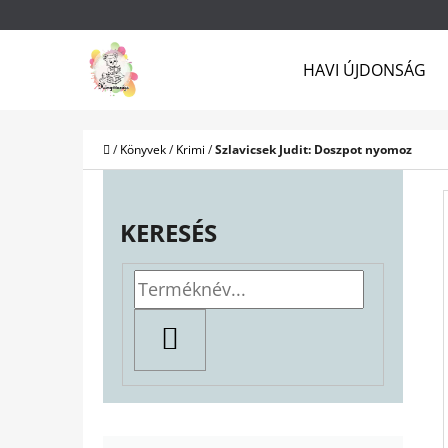
K
Ugrás
O
a
Vissza
Vissza
HAVI ÚJDONSÁG
S
a boltba
a boltba
fő
Á
tartalomhoz
R
Kezdőlap
/
Könyvek
/
Krimi
/
Szlavicsek Judit: Doszpot nyomoz
O
L
KERESÉS
D
A
L
KERESÉS
S
Ó
P
K