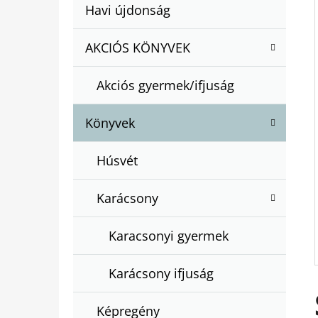
A
Kategóriák
Havi újdonság
A
N
átugrása
T
E
AKCIÓS KÖNYVEK
BARTOS ERIKA : BOGYÓ ÉS BABÓCA
E
BÖNGÉSZŐ
L
G
€12,50
Akciós gyermek/ifjuság
Ó
R
Könyvek
I
Á
Húsvét
K
Karácsony
Karacsonyi gyermek
Karácsony ifjuság
Képregény