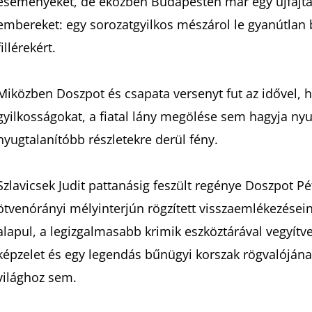
eseményeket, de eközben Budapesten már egy újfajta 
embereket: egy sorozatgyilkos mészárol le gyanútlan 
fillérekért.
Miközben Doszpot és csapata versenyt fut az idővel,
gyilkosságokat, a fiatal lány megölése sem hagyja ny
nyugtalanítóbb részletekre derül fény.
Szlavicsek Judit pattanásig feszült regénye Doszpot Pé
ötvenórányi mélyinterjún rögzített visszaemlékezésein
alapul, a legizgalmasabb krimik eszköztárával vegyítve.
képzelet és egy legendás bűnügyi korszak rögvalójána
világhoz sem.