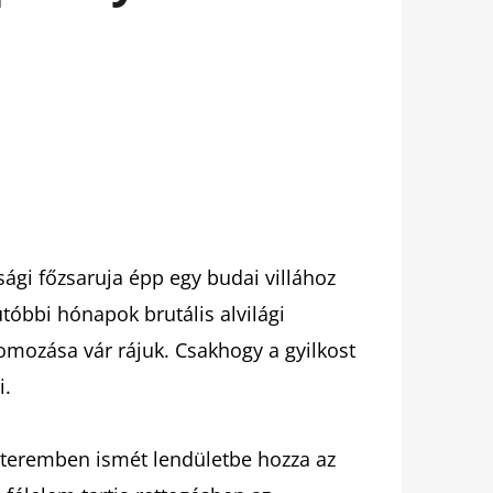
sági főzsaruja épp egy budai villához
tóbbi hónapok brutális alvilági
omozása vár rájuk. Csakhogy a gyilkost
i.
étteremben ismét lendületbe hozza az