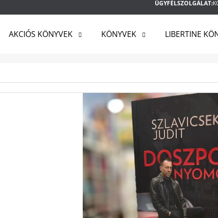
ÜGYFÉLSZOLGÁLAT:
K
AKCIÓS KÖNYVEK
KÖNYVEK
LIBERTINE KÖ
MIT KERES?
KERESÉS
AJÁNLJUK