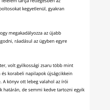
félelem tartja rettegésben az
boltosokat kegyetlenül, gyakran
 hogy megakadályozza az újabb
ugodni, ráadásul az ügyben egyre
ter, volt gyilkossági zsaru több mint
 és korabeli napilapok újságcikkein
 A könyv ott lebeg valahol az írói
k határán, de semmi kedve tartozni egyik