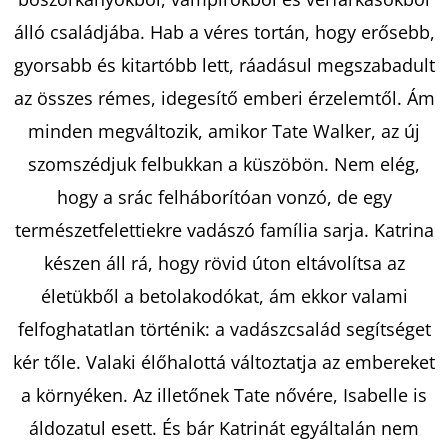
álló családjába. Hab a véres tortán, hogy erősebb,
KERESÉS
gyorsabb és kitartóbb lett, ráadásul megszabadult
az összes rémes, idegesítő emberi érzelemtől. Ám
minden megváltozik, amikor Tate Walker, az új
A
szomszédjuk felbukkan a küszöbön. Nem elég,
J
hogy a srác felháborítóan vonzó, de egy
Á
természetfelettiekre vadászó família sarja. Katrina
N
készen áll rá, hogy rövid úton eltávolítsa az
L
J
életükből a betolakodókat, ám ekkor valami
U
felfoghatatlan történik: a vadászcsalád segítséget
K
kér tőle. Valaki élőhalottá változtatja az embereket
a környéken. Az illetőnek Tate nővére, Isabelle is
MIELŐTT
áldozatul esett. És bár Katrinát egyáltalán nem
ÚJRAKEZDENÉM