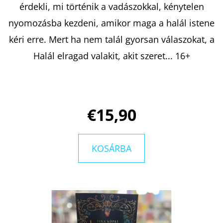
PAP
érdekli, mi történik a vadászokkal, kénytelen
ÉVA
nyomozásba kezdeni, amikor maga a halál istene
€11,50
Korábbi:
kéri erre. Mert ha nem talál gyorsan válaszokat, a
€16,50
Halál elragad valakit, akit szeret... 16+
€15,90
KOSÁRBA