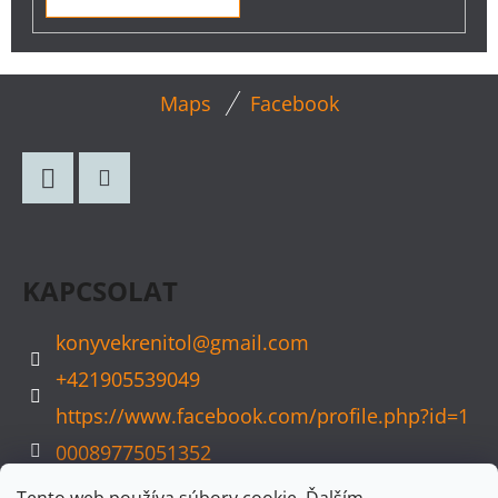
L
Maps
Facebook
Á
B
L
Facebook
Instagram
É
C
KAPCSOLAT
konyvekrenitol
@
gmail.com
+421905539049
https://www.facebook.com/profile.php?id=1
00089775051352
konyvvarazs