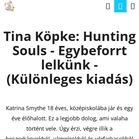
K
Keresé
Kos
Ugrás
O
a
Vissza
Vissza
S
fő
Tina Köpke: Hunting
Á
tartalomhoz
M
R
Souls - Egybeforrt
I
T
lelkünk -
K
(Különleges kiadás)
E
R
E
Katrina Smythe 18 éves, középiskolába jár és egy
S
éve élőhalott. Ez a legjobb dolog, ami valaha
?
történt vele. Úgy érzi, végre illik a
boszorkányokból, vámpírokból és vérfarkasokból