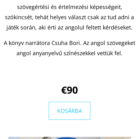
DANTE
AZ
szövegértési és értelmezési képességeit,
ÉLET
szókincsét, tehát helyes választ csak az tud adni a
SODRÁSÁBAN
-
játék során, aki érti az angolul feltett kérdéseket.
ARISTOTLE
ÉS
DANTE
A könyv narrátora Csuha Bori. Az angol szövegeket
2.
BENJAMIN
angol anyanyelvű színészekkel vettük fel.
ALIRE
SÁENZ
€8,50
Korábbi:
€12,90
€90
KOSÁRBA