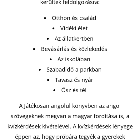
kerültek feldolgozásra:
Otthon és család
KERESÉS
Vidéki élet
Az állatkertben
Bevásárlás és közlekedés
A
J
Az iskolában
Á
Szabadidő a parkban
N
Tavasz és nyár
L
Ősz és tél
J
U
A Játékosan angolul könyvben az angol
K
szövegeknek megvan a magyar fordítása is, a
kvízkérdések kivételével. A kvízkérdések lényege
ARISTOTLE
ÉS
éppen az, hogy próbára tegyék a gyerekek