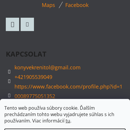
L
Maps
Facebook
Á
B
L
Facebook
Instagram
É
C
KAPCSOLAT
konyvekrenitol
@
gmail.com
+421905539049
https://www.facebook.com/profile.php?id=1
00089775051352
konyvvarazs
Tento web používa súbory cookie. Ďalším
prechádzaním tohto webu vyjadrujete súhlas s ich
používaním. Viac informácií
tu
.