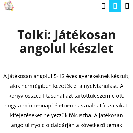
K
Keresé
Kos
Ugrás
O
a
Vissza
Vissza
S
fő
Tolki: Játékosan
Á
tartalomhoz
M
R
angolul készlet
I
T
K
E
A Játékosan angolul 5-12 éves gyerekeknek készült,
R
akik nemrégiben kezdték el a nyelvtanulást. A
E
könyv összeállításánál azt tartottuk szem előtt,
S
hogy a mindennapi életben használható szavakat,
?
kifejezéseket helyezzük fókuszba. A Játékosan
angolul nyolc oldalpárján a következő témák