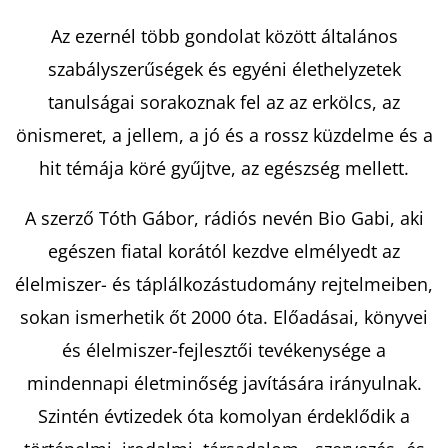
Az ezernél több gondolat között általános
KERESÉS
szabályszerűségek és egyéni élethelyzetek
tanulságai sorakoznak fel az az erkölcs, az
önismeret, a jellem, a jó és a rossz küzdelme és a
A
hit témája köré gyűjtve, az egészség mellett.
J
Á
A szerző Tóth Gábor, rádiós nevén Bio Gabi, aki
N
egészen fiatal korától kezdve elmélyedt az
L
élelmiszer- és táplálkozástudomány rejtelmeiben,
J
U
sokan ismerhetik őt 2000 óta. Előadásai, könyvei
K
és élelmiszer-fejlesztői tevékenysége a
mindennapi életminőség javítására irányulnak.
Szintén évtizedek óta komolyan érdeklődik a
A
SZÍVVERÉSEK