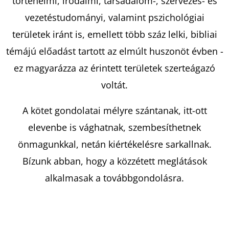
történelmi, irodalmi, társadalom-, szervezés- és
SZIGETE
LAURA
vezetéstudományi, valamint pszichológiai
IMAI
MESSINA
területek iránt is, emellett több száz lelki, bibliai
€9,40
témájú előadást tartott az elmúlt huszonöt évben -
Korábbi:
€14,50
ez magyarázza az érintett területek szerteágazó
voltát.
A kötet gondolatai mélyre szántanak, itt-ott
elevenbe is vághatnak, szembesíthetnek
önmagunkkal, netán kiértékelésre sarkallnak.
Bízunk abban, hogy a közzétett meglátások
alkalmasak a továbbgondolásra.