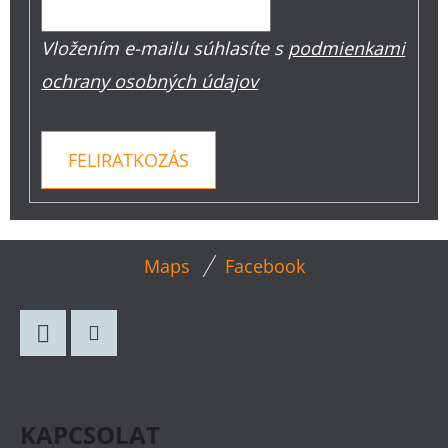
Vložením e-mailu súhlasíte s
podmienkami
ochrany osobných údajov
FELIRATKOZÁS
L
Maps
Facebook
Á
B
L
Facebook
Instagram
É
C
KAPCSOLAT