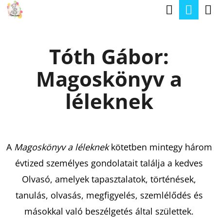
K
Keresé
Kos
Ugrás
O
a
Vissza
Vissza
S
fő
Tóth Gábor:
Á
tartalomhoz
M
R
Magoskönyv a
I
T
léleknek
K
E
R
A
Magoskönyv a léleknek
kötetben mintegy három
E
évtized személyes gondolatait találja a kedves
S
Olvasó, amelyek tapasztalatok, történések,
?
tanulás, olvasás, megfigyelés, szemlélődés és
másokkal való beszélgetés által születtek.