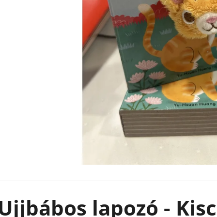
FELFESLŐ KIRÁLYSÁG TAHEREH MAFI
EMILY IN PARIS -
KARTONÁLT CAT
€8,90
Korábbi:
€13,50
€10,90
Ujjbábos lapozó - Kisc