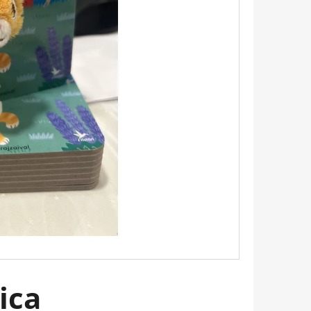
 EMILY PÁRIZSBAN 2. -
HERINE KALENGULA
ica