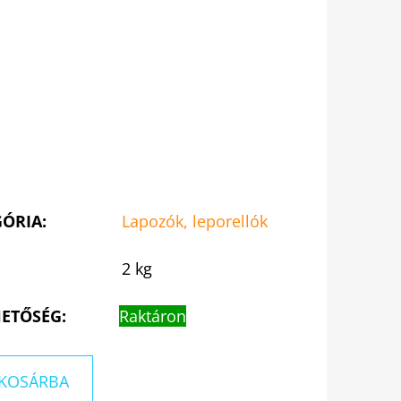
GÓRIA
:
Lapozók, leporellók
2 kg
ETŐSÉG:
Raktáron
KOSÁRBA