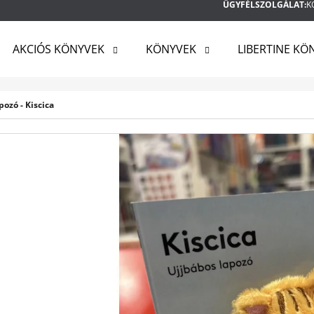
ÜGYFÉLSZOLGÁLAT:
K
AKCIÓS KÖNYVEK
KÖNYVEK
LIBERTINE KÖ
MIT KERES?
pozó - Kiscica
KERESÉS
AJÁNLJUK