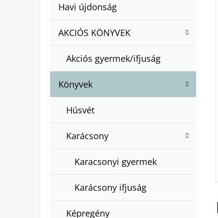
A
Kategóriák
Havi újdonság
A
N
átugrása
T
E
AKCIÓS KÖNYVEK
BARTOS ERIKA : BOGYÓ ÉS BABÓCA
E
BÖNGÉSZŐ
L
G
€12,50
Akciós gyermek/ifjuság
Ó
R
Könyvek
I
Á
Húsvét
K
Karácsony
Karacsonyi gyermek
Karácsony ifjuság
Képregény