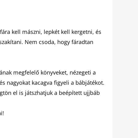
ára kell mászni, lepkét kell kergetni, és
szakítani. Nem csoda, hogy fáradtan
ának megfelelő könyveket, nézegeti a
 és nagyokat kacagva figyeli a bábjátékot.
tön el is játszhatjuk a beépített ujjbáb
i!