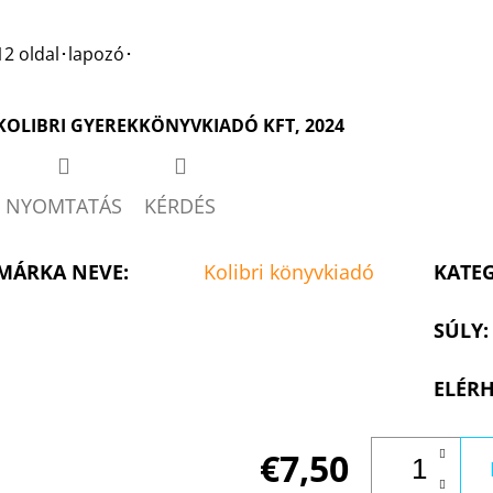
Twitter
Facebook
12 oldal･lapozó･
KOLIBRI GYEREKKÖNYVKIADÓ KFT, 2024
NYOMTATÁS
KÉRDÉS
MÁRKA NEVE
:
Kolibri könyvkiadó
KATE
SÚLY
:
ELÉRH
€7,50