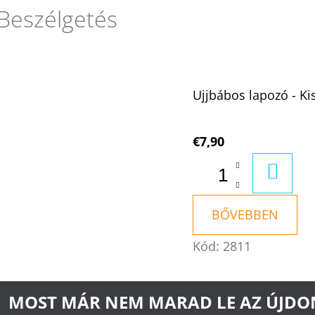
Beszélgetés
Ujjbábos lapozó - Ki
€7,90
KOSÁ
BŐVEBBEN
Kód:
2811
MOST MÁR NEM MARAD LE AZ ÚJD