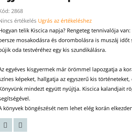
Kód:
2868
A
Nincs értékelés
Ugrás az értékeléshez
termék
Hogyan telik Kiscica napja? Rengeteg tennivalója van: f
átlagos
persze mosakodásra és dorombolásra is muszáj időt 
értékelése
bújik oda testvéréhez egy kis szundikálásra.
5-
ből
Az egyéves kisgyermek már örömmel lapozgatja a kor
0,0
színes képeket, hallgatja az egyszerű kis történeteket,
csillag.
Könyvünk mindezt együtt nyújtja. Kiscica kalandjait rög
segítségével.
A könyvek böngészését nem lehet elég korán elkezden