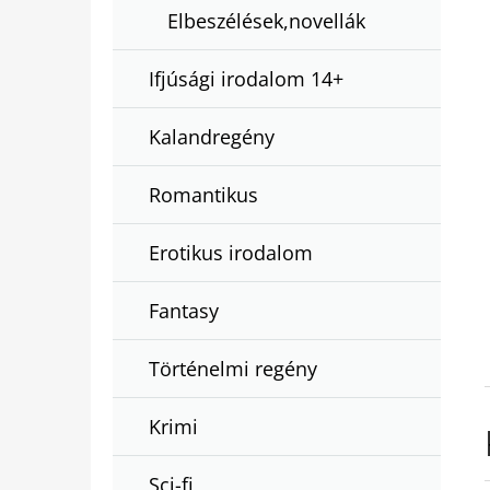
Elbeszélések,novellák
Ifjúsági irodalom 14+
Kalandregény
Romantikus
Erotikus irodalom
Fantasy
Történelmi regény
Krimi
Sci-fi