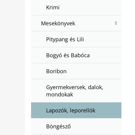
Krimi
Mesekönyvek
Pitypang és Lili
Bogyó és Babóca
Boribon
Gyermekversek, dalok,
mondokak
Lapozók, leporellók
Böngésző