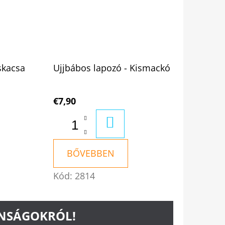
skacsa
Ujjbábos lapozó - Kismackó
€7,90
RBA
KOSÁRBA
BŐVEBBEN
Kód:
2814
ONSÁGOKRÓL!