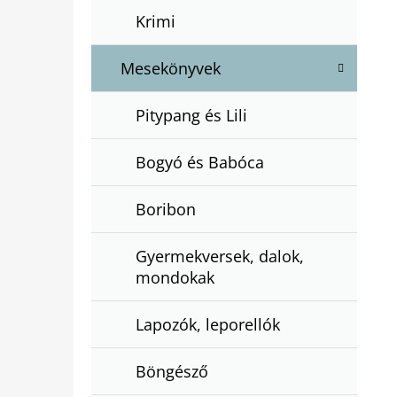
Krimi
Mesekönyvek
Pitypang és Lili
Bogyó és Babóca
Boribon
Gyermekversek, dalok,
mondokak
Lapozók, leporellók
Böngésző