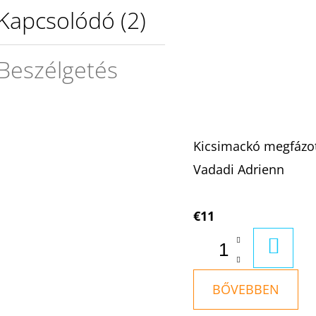
Kapcsolódó (2)
Beszélgetés
Kicsimackó megfázo
Vadadi Adrienn
€11
KOSÁ
BŐVEBBEN