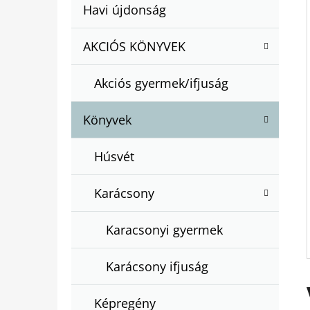
A
Kategóriák
Havi újdonság
A
N
átugrása
T
E
AKCIÓS KÖNYVEK
BARTOS ERIKA : BOGYÓ ÉS BABÓCA
E
BÖNGÉSZŐ
L
G
€12,50
Akciós gyermek/ifjuság
Ó
R
Könyvek
I
Á
Húsvét
K
Karácsony
Karacsonyi gyermek
Karácsony ifjuság
Képregény