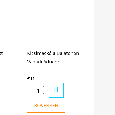
tt
Kicsimackó a Balatonon
Vadadi Adrienn
€11
RBA
KOSÁRBA
BŐVEBBEN