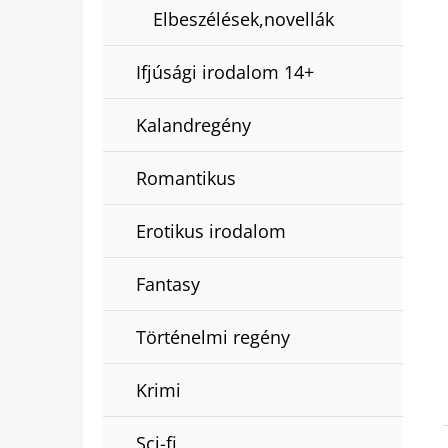
Elbeszélések,novellák
Ifjúsági irodalom 14+
Kalandregény
Romantikus
Erotikus irodalom
Fantasy
Történelmi regény
Krimi
Sci-fi