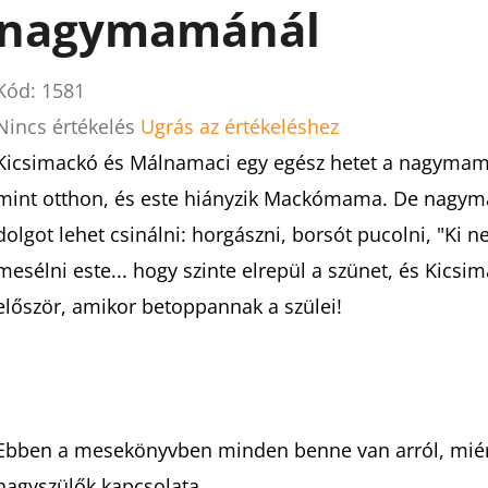
nagymamánál
Kód:
1581
A
Nincs értékelés
Ugrás az értékeléshez
termék
Kicsimackó és Málnamaci egy egész hetet a nagymam
átlagos
mint otthon, és este hiányzik Mackómama. De nagym
értékelése
dolgot lehet csinálni: horgászni, borsót pucolni, "Ki ne
5-
mesélni este... hogy szinte elrepül a szünet, és Kicsi
ből
először, amikor betoppannak a szülei!
0,0
csillag.
Ebben a mesekönyvben minden benne van arról, miért
nagyszülők kapcsolata.