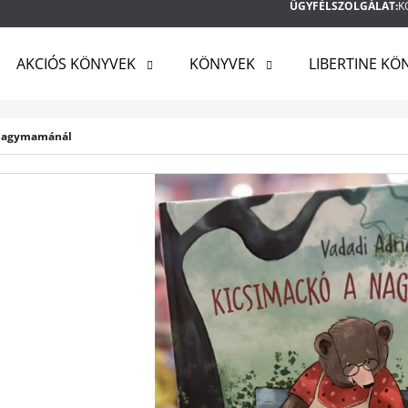
ÜGYFÉLSZOLGÁLAT:
K
AKCIÓS KÖNYVEK
KÖNYVEK
LIBERTINE KÖ
MIT KERES?
 nagymamánál
KERESÉS
AJÁNLJUK