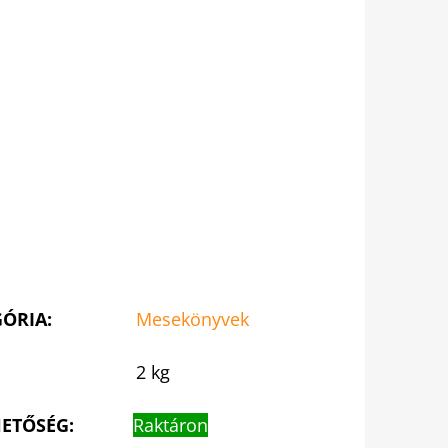
GÓRIA
:
Mesekönyvek
2 kg
ETŐSÉG:
Raktáron