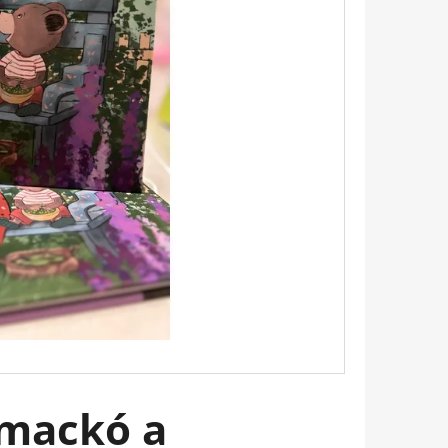
 BUKOTT CSILLAGOK -
ADÁS) IMANI ERRIU
imackó a