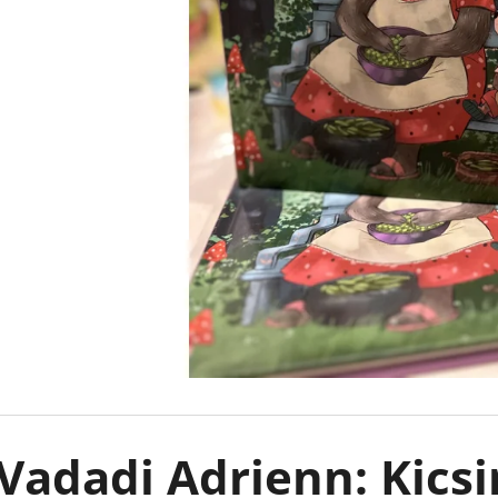
CAUGHT UP - RÁKATTANVA -
FALLEN STARS -
(KÜLÖNLEGES KIADÁS) NAVESSA ALLEN
(KÜLÖNLEGES KI
€18,90
€18,90
Vadadi Adrienn: Kics