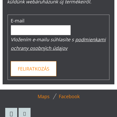
küldünk webáruházunk új termékeiről.
E-mail
Vložením e-mailu súhlasíte s
podmienkami
ochrany osobných údajov
FELIRATKOZÁS
L
Maps
Facebook
Á
B