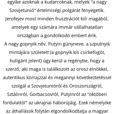
egyike azoknak a kudarcoknak, melyek "a nagy
Szovjetunió" értelmiségi polgárát fenyegetik.
Jerofejev most minden frusztrációt kiír magából,
amelyek egy számára immár vállalhatatlan
országban a gondolkodó embert érik.
A nagy gopnyik név, Putyin gúnyneve, a szputnyik
mintájára született (a gopnyik kis csirkefogót,
huligánt jelent) úgy kerül a regénybe, hogy a
szerző, aki maga is találkozott az orosz elnökkel,
autentikus korrajzzal és megannyi következtetéssel
szolgál a Szovjetunióról és Oroszországról,
Sztálinról, Gorbacsovról, Putyinról az "októberi
fordulattól" az ukrajnai háborújáig. Ezek némelyike
az áthallások folytán elgondolkodtatja a magyar