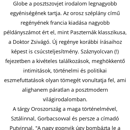
Globe a posztszovjet irodalom legnagyobb
egyéniségének tartja. Az orosz széplány című
KERESÉS
regényének francia kiadása nagyobb
példányszámot ért el, mint Paszternák klasszikusa,
a Doktor Zsivágó. Új regénye korábbi írásaihoz
A
képest is csúcsteljesítmény. Száznyolcvan (!)
J
fejezetben a kivételes találkozások, meghökkentő
Á
N
intimitások, történelmi és politikai
L
eszmefuttatások olyan tömegét vonultatja fel, ami
J
alighanem páratlan a posztmodern
U
K
világirodalomban.
A tárgy Oroszország a maga történelmével,
Sztálinnal, Gorbacsovval és persze a címadó
A
RÓZSÁK
Putyinnal. "A nagy gopnyik úgy bombázta le a