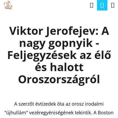
K
Keresé
Kos
Ugrás
O
a
Vissza
Vissza
S
fő
Viktor Jerofejev: A
Á
tartalomhoz
M
R
nagy gopnyik -
I
T
Feljegyzések az élő
K
és halott
E
R
Oroszországról
E
S
?
A szerzőt évtizedek óta az orosz irodalmi
"újhullám" vezéregyéniségének tekintik. A Boston