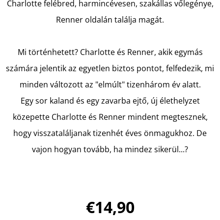
Charlotte felébred, harmincévesen, szakállas vőlegénye,
Renner oldalán találja magát.
KERESÉS
Mi történhetett? Charlotte és Renner, akik egymás
számára jelentik az egyetlen biztos pontot, felfedezik, mi
A
minden változott az "elmúlt" tizenhárom év alatt.
J
Egy sor kaland és egy zavarba ejtő, új élethelyzet
Á
N
közepette Charlotte és Renner mindent megtesznek,
L
hogy visszataláljanak tizenhét éves önmagukhoz. De
J
vajon hogyan tovább, ha mindez sikerül...?
U
K
€14,90
A
SÁRKÁNY