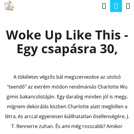
K
Keresé
Kos
Ugrás
O
a
Vissza
Vissza
S
fő
Woke Up Like This -
Á
tartalomhoz
M
R
Egy csapásra 30,
I
T
K
E
A tökéletes végzős bál megszervezése az utolsó
R
"teendő" az extrém módon rendmániás Charlotte Wu
E
gimis bakancslistáján. Egy darabig minden jól is megy,
S
mígnem dekorálás közben Charlotte alatt megbillen a
?
létra, és arccal egyenesen kiállhatatlan ősellenségére, J.
T. Rennerre zuhan. És ami még rosszabb? Amikor