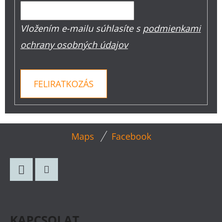
Vložením e-mailu súhlasíte s
podmienkami
ochrany osobných údajov
FELIRATKOZÁS
L
Maps
Facebook
Á
B
L
Facebook
Instagram
É
C
KAPCSOLAT