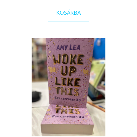
JEGYESE
-
SZUPERLÉNYEK
KOSÁRBA
BÖRTÖNE
3.
JAYMIN
EVE
€8,50
Korábbi:
€12