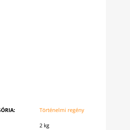
GÓRIA
:
Történelmi regény
2 kg