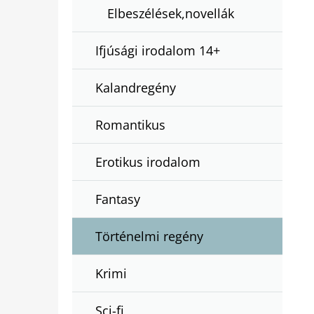
Elbeszélések,novellák
Ifjúsági irodalom 14+
Kalandregény
Romantikus
Erotikus irodalom
Fantasy
Történelmi regény
Krimi
Sci-fi