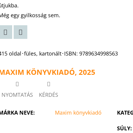
útjukba.
Még egy gyilkosság sem.
Twitter
Facebook
415 oldal･füles, kartonált･ISBN:
9789634998563
MAXIM KÖNYVKIADÓ, 2025
NYOMTATÁS
KÉRDÉS
MÁRKA NEVE
:
Maxim könyvkiadó
KATE
SÚLY
: