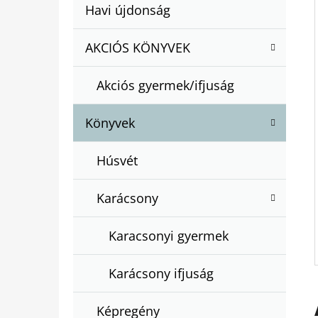
A
Kategóriák
Havi újdonság
A
N
átugrása
T
E
AKCIÓS KÖNYVEK
BARTOS ERIKA : BOGYÓ ÉS BABÓCA
E
BÖNGÉSZŐ
L
G
€12,50
Akciós gyermek/ifjuság
Ó
R
Könyvek
I
Á
Húsvét
K
Karácsony
Karacsonyi gyermek
Karácsony ifjuság
Képregény