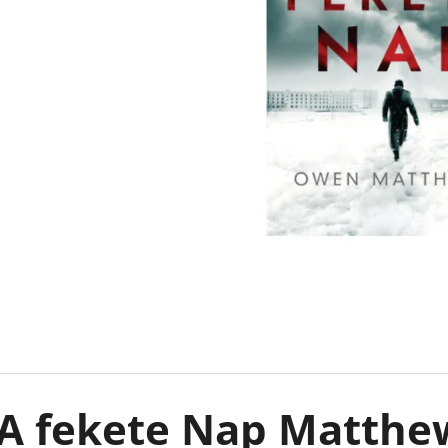
LEJTŐ A TENGER FELÉ
KÖNNYCSEPP A 
BOROS LILLA
€18,90
€13,50
Korábbi:
€17,90
A fekete Nap Matthe