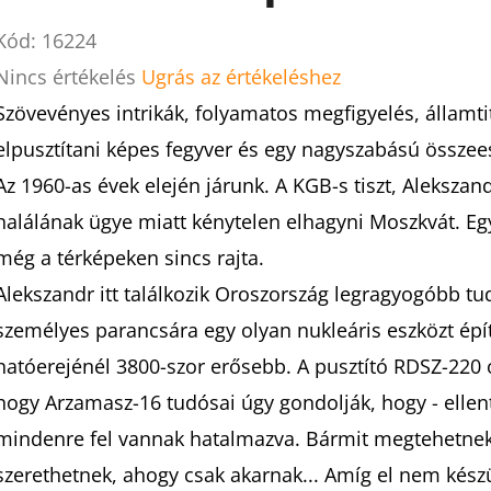
Kód:
16224
A
Nincs értékelés
Ugrás az értékeléshez
termék
Szövevényes intrikák, folyamatos megfigyelés, államti
átlagos
elpusztítani képes fegyver és egy nagyszabású összees
értékelése
Az 1960-as évek elején járunk. A KGB-s tiszt, Alekszandr
5-
halálának ügye miatt kénytelen elhagyni Moszkvát. E
ből
még a térképeken sincs rajta.
0,0
Alekszandr itt találkozik Oroszország legragyogóbb tu
csillag.
személyes parancsára egy olyan nukleáris eszközt é
hatóerejénél 3800-szor erősebb. A pusztító RDSZ-220 
hogy Arzamasz-16 tudósai úgy gondolják, hogy - ellent
mindenre fel vannak hatalmazva. Bármit megtehetnek,
szerethetnek, ahogy csak akarnak... Amíg el nem kész