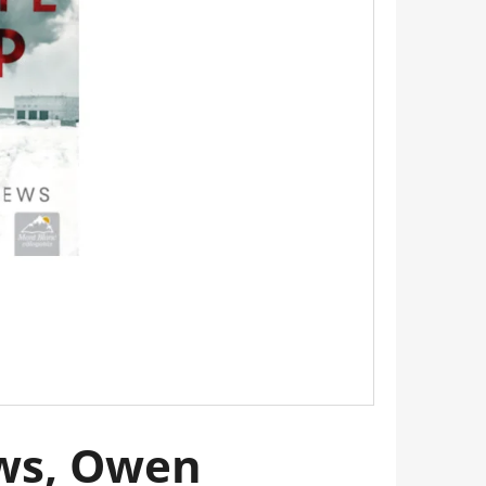
Következő
TINTAFOLTBAN ÁDÁM-
ws, Owen