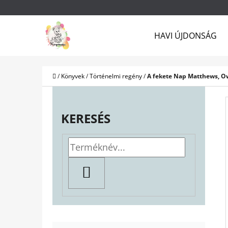
K
Ugrás
O
a
Vissza
Vissza
HAVI ÚJDONSÁG
S
a boltba
a boltba
fő
Á
tartalomhoz
R
Kezdőlap
/
Könyvek
/
Történelmi regény
/
A fekete Nap Matthews, 
O
L
KERESÉS
D
A
L
KERESÉS
S
Ó
P
K