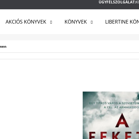
ÜGYFÉLSZOLGÁLAT:
K
AKCIÓS KÖNYVEK
KÖNYVEK
LIBERTINE KÖ
MIT KERES?
Owen
KERESÉS
AJÁNLJUK