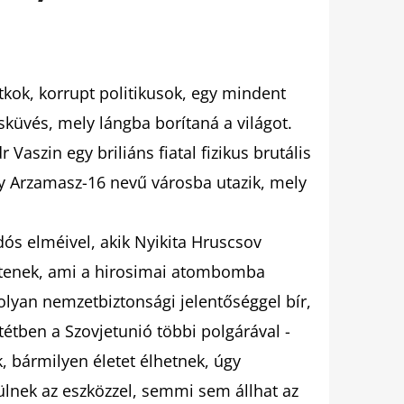
tkok, korrupt politikusok, egy mindent
küvés, mely lángba borítaná a világot.
 Vaszin egy briliáns fiatal fizikus brutális
gy Arzamasz-16 nevű városba utazik, mely
dós elméivel, akik Nyikita Hruscsov
pítenek, ami a hirosimai atombomba
olyan nemzetbiztonsági jelentőséggel bír,
étben a Szovjetunió többi polgárával -
 bármilyen életet élhetnek, úgy
ülnek az eszközzel, semmi sem állhat az