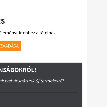
ÉS
éleményt ír ehhez a tételhez!
ZZÁADÁSA
ONSÁGOKRÓL!
ünk webáruházunk új termékeiről.