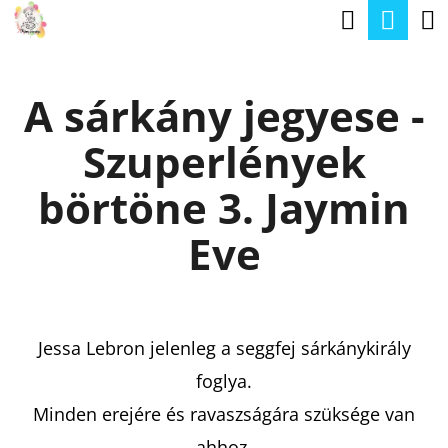
K
Keresé
Kos
Ugrás
O
a
Vissza
Vissza
S
fő
A sárkány jegyese -
Á
tartalomhoz
M
R
Szuperlények
I
T
börtöne 3. Jaymin
K
Eve
E
R
E
Jessa Lebron jelenleg a seggfej sárkánykirály
S
foglya.
?
Minden erejére és ravaszságára szüksége van
ahhoz,