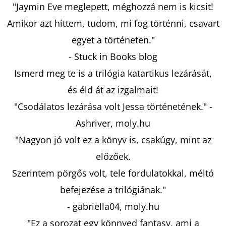
PARIS
"Jaymin Eve meglepett, méghozzá nem is kicsit!
-
EMILY
Amikor azt hittem, tudom, mi fog történni, csavart
PÁRIZSBAN
2.
egyet a történeten."
-
KEMÉNYTÁBLÁS
- Stuck in Books blog
CATHERINE
KALENGULA
Ismerd meg te is a trilógia katartikus lezárását,
€8,50
és éld át az izgalmait!
Korábbi:
€12,50
"Csodálatos lezárása volt Jessa történetének." -
Ashriver, moly.hu
"Nagyon jó volt ez a könyv is, csakúgy, mint az
előzőek.
Szerintem pörgős volt, tele fordulatokkal, méltó
befejezése a trilógiának."
- gabriella04, moly.hu
"Ez a sorozat egy könnyed fantasy, ami a