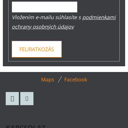
Vložením e-mailu súhlasíte s
podmienkami
ochrany osobných údajov
FELIRATKOZÁS
L
Maps
Facebook
Á
B
L
Facebook
Instagram
É
C
KAPCSOLAT