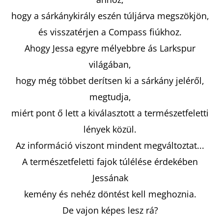
hogy a sárkánykirály eszén túljárva megszökjön,
KERESÉS
és visszatérjen a Compass fiúkhoz.
Ahogy Jessa egyre mélyebbre ás Larkspur
világában,
A
hogy még többet derítsen ki a sárkány jeléről,
J
megtudja,
Á
miért pont ő lett a kiválasztott a természetfeletti
N
lények közül.
L
J
Az információ viszont mindent megváltoztat...
U
A természetfeletti fajok túlélése érdekében
K
Jessának
kemény és nehéz döntést kell meghoznia.
EMILY
De vajon képes lesz rá?
IN