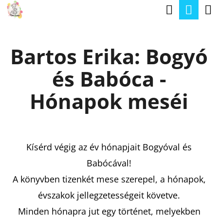
K
Keresé
Kos
Ugrás
O
a
Vissza
Vissza
S
fő
Bartos Erika: Bogyó
Á
tartalomhoz
M
R
és Babóca -
I
T
Hónapok meséi
K
E
R
Kísérd végig az év hónapjait Bogyóval és
E
Babócával!
S
A könyvben tizenkét mese szerepel, a hónapok,
?
évszakok jellegzetességeit követve.
Minden hónapra jut egy történet, melyekben