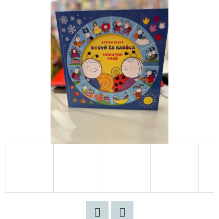
KATHERINEJ.
€10,50
Korábbi:
€15