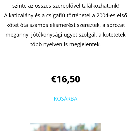
szinte az összes szereplővel találkozhatunk!
A katicalány és a csigaﬁú történetei a 2004-es első
KERESÉS
kötet óta számos elismerést szereztek, a sorozat
megannyi jótékonysági ügyet szolgál, a kötetetek
több nyelven is megjelentek.
A
J
Á
N
€16,50
L
J
U
KOSÁRBA
K
JOHANNA
CHEN,