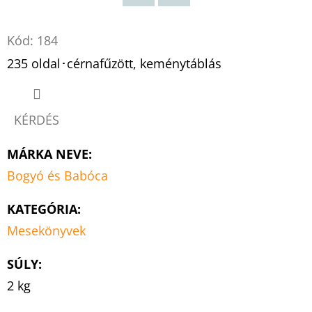
Twitter
Facebook
Kód:
184
235 oldal･cérnafűzött, keménytáblás
KÉRDÉS
MÁRKA NEVE
:
Bogyó és Babóca
KATEGÓRIA
:
Mesekönyvek
SÚLY
:
2 kg