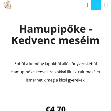
K
Keresé
Kos
Ugrás
O
a
Vissza
Vissza
S
fő
Hamupipőke -
Á
tartalomhoz
M
R
Kedvenc meséim
I
T
K
E
Ebből a kemény lapokból álló könyvecskéből
R
Hamupipőke kedves rajzokkal illusztrált meséjét
E
ismerhetik meg a kicsi gyerekek.
S
?
€4,70