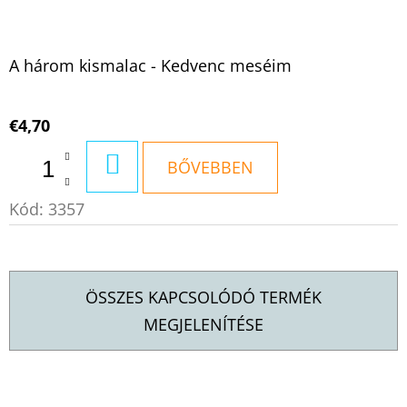
A három kismalac - Kedvenc meséim
€4,70
KOSÁRBA
BŐVEBBEN
Kód:
3357
ÖSSZES KAPCSOLÓDÓ TERMÉK
MEGJELENÍTÉSE