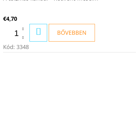
€4,70
KOSÁRBA
BŐVEBBEN
Kód:
3348