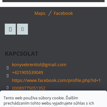
L
Maps
Facebook
Á
B
L
Facebook
Instagram
É
C
KAPCSOLAT
konyvekrenitol
@
gmail.com
+421905539049
https://www.facebook.com/profile.php?id=1
00089775051352
konyvvarazs
Tento web používa súbory cookie. Ďalším
prechádzaním tohto webu vyjadrujete súhlas s ich