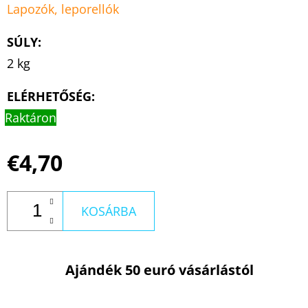
Lapozók, leporellók
SÚLY
:
2 kg
ELÉRHETŐSÉG:
Raktáron
€4,70
KOSÁRBA
Ajándék 50 euró vásárlástól