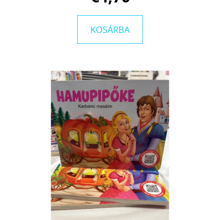
KOSÁRBA
KERESÉS
A
J
Á
N
L
J
U
K
KÖNNYCSEPP
A