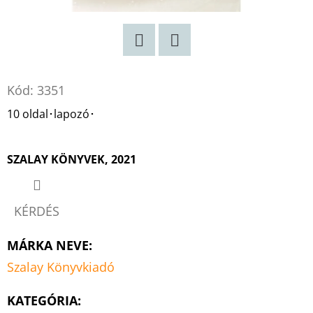
TINTAFOLTBAN
ÁDÁM-
BOROS
LILLA
€13,50
Twitter
Facebook
Korábbi:
€17,90
Kód:
3351
10 oldal･lapozó･
SZALAY KÖNYVEK, 2021
KÉRDÉS
MÁRKA NEVE
:
Szalay Könyvkiadó
KATEGÓRIA
: