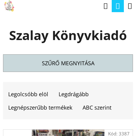
K
Keresé
Kos
Ugrás
O
a
Vissza
Vissza
S
fő
Szalay Könyvkiadó
Á
tartalomhoz
M
R
I
T
SZŰRŐ MEGNYITÁSA
K
E
T
R
E
Legolcsóbb elöl
Legdrágább
E
R
S
Legnépszerűbb termékek
ABC szerint
M
?
É
T
Kód:
3387