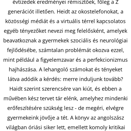
évtizedek eredményei rémisztőek, főleg a Z
generációt illetően. Heidt az okostelefonokat, a
KERESÉS
közösségi médiát és a virtuális térrel kapcsolatos
egyéb tényezőket nevezi meg felelősként, amelyek
beavatkoznak a gyermekek szociális és neurológiai
A
fejlődésébe, számtalan problémát okozva ezzel,
J
mint például a figyelemzavar és a perfekcionizmus
Á
hajhászása. A lehangoló számokat és tényeket
N
L
látva adódik a kérdés: merre induljunk tovább?
J
Haidt szerint szerencsére van kiút, és ebben a
U
művében kész tervet tár elénk, amelyhez mindenki
K
erőfeszítésére szükség lesz - de megéri, elvégre
gyermekeink jövője a tét. A könyv az angolszász
EGYSZER
világban óriási siker lett, emellett komoly kritikai
VOLT