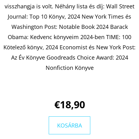
VELENCÉBEN
visszhangja is volt. Néhány lista és díj: Wall Street
CAROL
KIRKWOOD
Journal: Top 10 Könyv, 2024 New York Times és
€14,90
Washington Post: Notable Book 2024 Barack
Obama: Kedvenc könyveim 2024-ben TIME: 100
Kötelező könyv, 2024 Economist és New York Post:
Az Év Könyve Goodreads Choice Award: 2024
Nonfiction Könyve
€18,90
KOSÁRBA