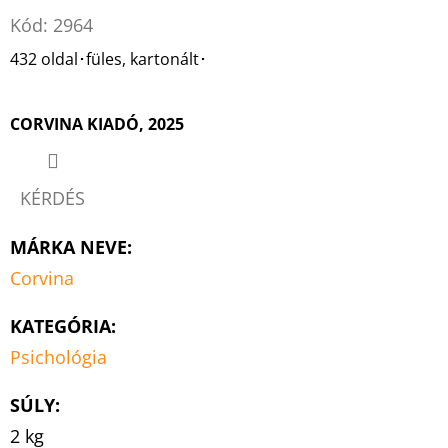
Kód:
2964
432 oldal･füles, kartonált･
CORVINA KIADÓ, 2025
KÉRDÉS
MÁRKA NEVE
:
Corvina
KATEGÓRIA
:
Psichológia
SÚLY
:
2 kg