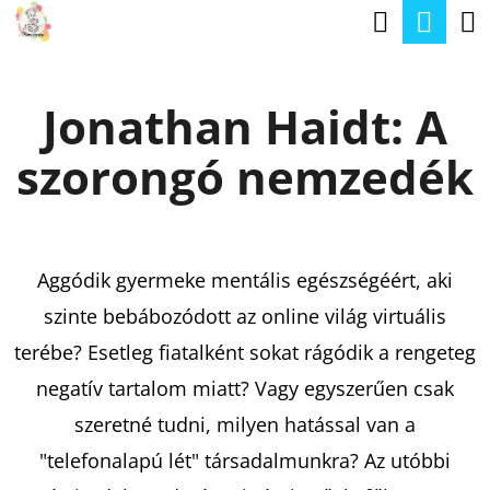
K
Keresé
Kos
Ugrás
O
a
Vissza
Vissza
S
fő
Jonathan Haidt: A
Á
tartalomhoz
M
R
szorongó nemzedék
I
T
K
E
Aggódik gyermeke mentális egészségéért, aki
R
szinte bebábozódott az online világ virtuális
E
terébe? Esetleg fiatalként sokat rágódik a rengeteg
S
negatív tartalom miatt? Vagy egyszerűen csak
?
szeretné tudni, milyen hatással van a
"telefonalapú lét" társadalmunkra? Az utóbbi