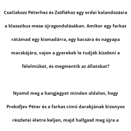
Csatlakozz Péterhez és Zsófiához egy erdei kalandozásra
KERESÉS
a klasszikus mese újragondolásában. Amikor egy farkas
rátámad egy kismadárra, egy kacsára és nagyapa
A
macskájára, vajon a gyerekek le tudják küzdeni a
J
Á
félelmüket, és megmentik az állatokat?
N
L
J
U
Nyomd meg a hangjegyet minden oldalon, hogy
K
Prokofjev Péter és a farkas című darabjának bizonyos
részletei életre keljen, majd hallgasd meg újra a
THE
HALF