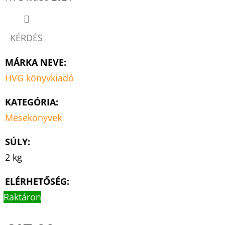
KÉRDÉS
MÁRKA NEVE
:
HVG könyvkiadó
KATEGÓRIA
:
Mesekönyvek
SÚLY
:
2 kg
ELÉRHETŐSÉG:
Raktáron