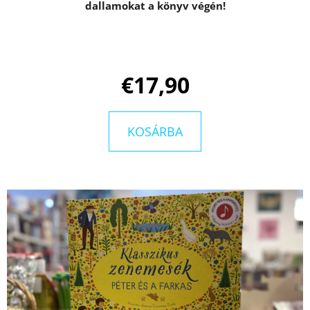
KING
dallamokat a könyv végén!
-
ÁRNYAK
KÖZÖTT
MELISSA
LANDERS
€17,90
€13,50
Korábbi:
€17,90
KOSÁRBA