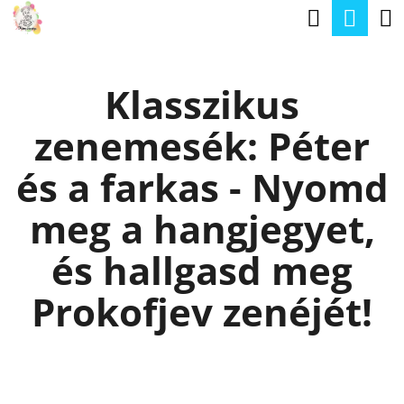
K
Keresé
Kos
Ugrás
O
a
Vissza
Vissza
S
fő
Klasszikus
Á
tartalomhoz
M
R
zenemesék: Péter
I
T
és a farkas - Nyomd
K
meg a hangjegyet,
E
R
és hallgasd meg
E
Prokofjev zenéjét!
S
?