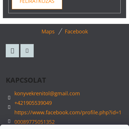
FELIRATKOZÁS
L
Maps
Facebook
Á
B
L
Facebook
Instagram
É
C
KAPCSOLAT
konyvekrenitol
@
gmail.com
+421905539049
https://www.facebook.com/profile.php?id=1
00089775051352