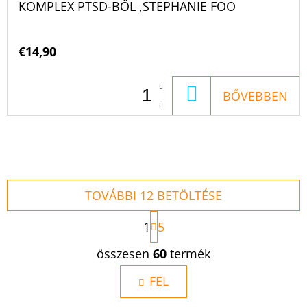
KOMPLEX PTSD-BŐL ,STEPHANIE FOO
€14,90
KOSÁRBA
BŐVEBBEN
TOVÁBBI 12 BETÖLTÉSE
L
1
5
A
P
L
összesen
60
termék
O
I
Z
S
FEL
Á
S
T