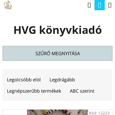
K
Keresé
Kos
Ugrás
O
a
Vissza
Vissza
S
fő
HVG könyvkiadó
Á
tartalomhoz
M
R
I
T
SZŰRŐ MEGNYITÁSA
K
E
T
R
E
Legolcsóbb elöl
Legdrágább
E
R
S
Legnépszerűbb termékek
ABC szerint
M
?
É
T
Kód:
12223