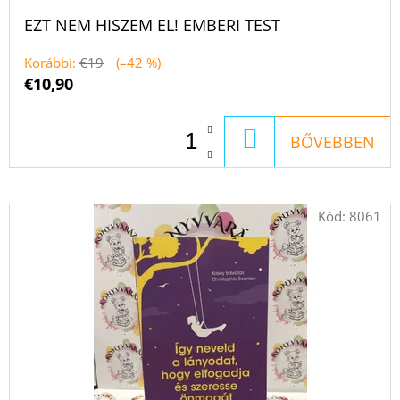
EZT NEM HISZEM EL! EMBERI TEST
Korábbi:
€19
(–42 %)
€10,90
KOSÁRBA
BŐVEBBEN
Kód:
8061