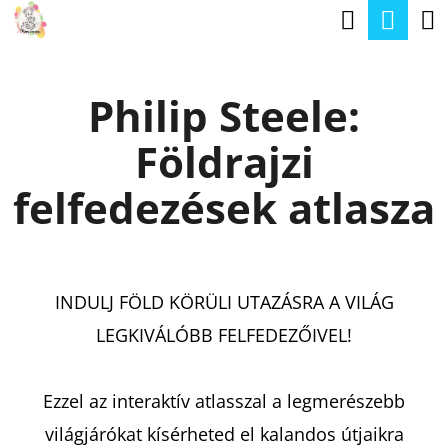
K
Keresé
Kos
Ugrás
O
a
Vissza
Vissza
S
fő
Philip Steele:
Á
tartalomhoz
M
R
Földrajzi
I
T
felfedezések atlasza
K
E
R
INDULJ FÖLD KÖRÜLI UTAZÁSRA A VILÁG
E
LEGKIVÁLÓBB FELFEDEZŐIVEL!
S
?
Ezzel az interaktív atlasszal a legmerészebb
világjárókat kísérheted el kalandos útjaikra