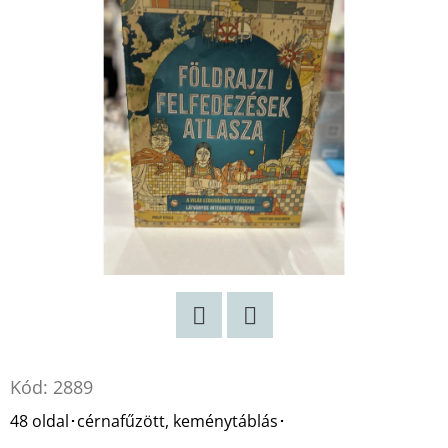
Twitter
Facebook
Kód:
2889
48 oldal･cérnafűzött, keménytáblás･