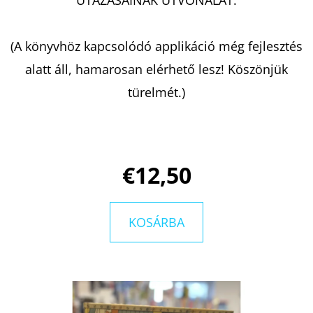
DANTE
A
VILÁGMINDENSÉG
TITKAINAK
(A könyvhöz kapcsolódó applikáció még fejlesztés
NYOMÁBAN
BENJAMIN
alatt áll, hamarosan elérhető lesz! Köszönjük
ALIRE
SÁENZ
türelmét.)
€11,50
€12,50
KOSÁRBA