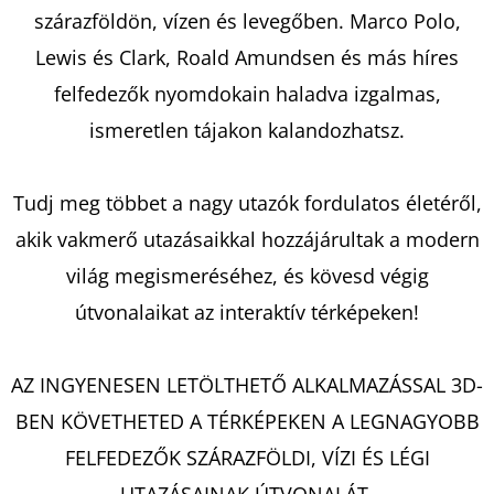
szárazföldön, vízen és levegőben. Marco Polo,
Lewis és Clark, Roald Amundsen és más híres
KERESÉS
felfedezők nyomdokain haladva izgalmas,
ismeretlen tájakon kalandozhatsz.
A
Tudj meg többet a nagy utazók fordulatos életéről,
J
Á
akik vakmerő utazásaikkal hozzájárultak a modern
N
világ megismeréséhez, és kövesd végig
L
útvonalaikat az interaktív térképeken!
J
U
K
AZ INGYENESEN LETÖLTHETŐ ALKALMAZÁSSAL 3D-
BEN KÖVETHETED A TÉRKÉPEKEN A LEGNAGYOBB
FELFEDEZŐK SZÁRAZFÖLDI, VÍZI ÉS LÉGI
ARISTOTLE
ÉS
UTAZÁSAINAK ÚTVONALÁT.