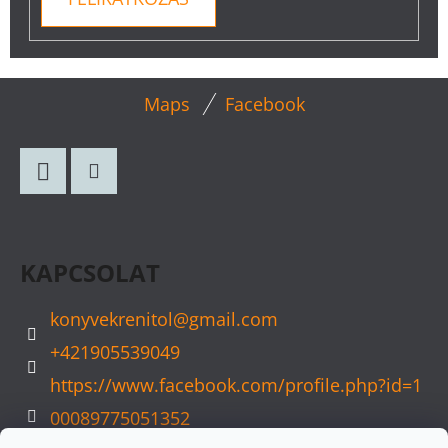
L
Maps
Facebook
Á
B
L
Facebook
Instagram
É
C
KAPCSOLAT
konyvekrenitol
@
gmail.com
+421905539049
https://www.facebook.com/profile.php?id=1
00089775051352