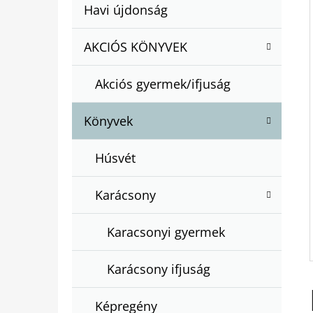
A
Kategóriák
Havi újdonság
A
N
átugrása
T
E
AKCIÓS KÖNYVEK
BARTOS ERIKA : BOGYÓ ÉS BABÓCA
E
BÖNGÉSZŐ
L
G
€12,50
Akciós gyermek/ifjuság
Ó
R
Könyvek
I
Á
Húsvét
K
Karácsony
Karacsonyi gyermek
Karácsony ifjuság
Képregény