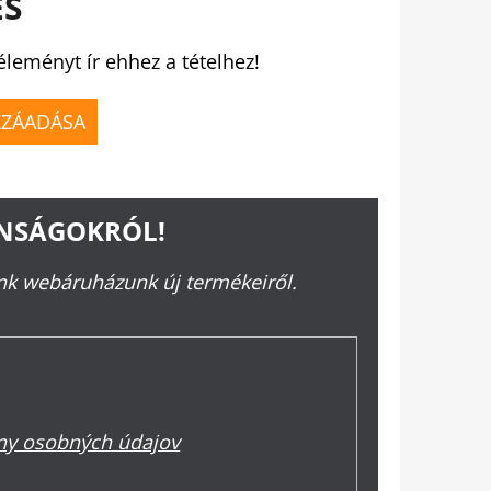
ÉS
éleményt ír ehhez a tételhez!
ZZÁADÁSA
ONSÁGOKRÓL!
ünk webáruházunk új termékeiről.
y osobných údajov