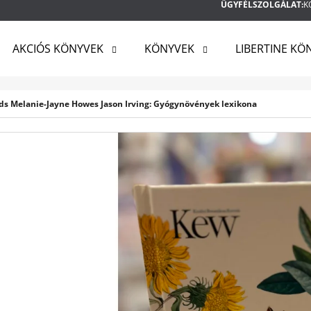
ÜGYFÉLSZOLGÁLAT:
K
AKCIÓS KÖNYVEK
KÖNYVEK
LIBERTINE KÖ
MIT KERES?
 Melanie-Jayne Howes Jason Irving: Gyógynövények lexikona
KERESÉS
AJÁNLJUK