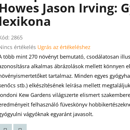
Howes Jason Irving:
lexikona
Kód:
2865
A
Nincs értékelés
Ugrás az értékeléshez
termék
A több mint 270 növényt bemutató, csodálatosan illu
átlagos
azonosításra alkalmas ábrázolások mellett könnyen el
értékelése
növényismertetőket tartalmaz. Minden egyes gyógyhatá
5-
kenőcs stb.) elkészítésének leírása mellett megtaláljuk 
ből
londoni Kew Gardens világszerte elismert szakemberei 
0,0
eredményeit felhasználó füveskönyv hobbikertészekn
csillag.
gyógyulni vágyóknak egyaránt javasolt.