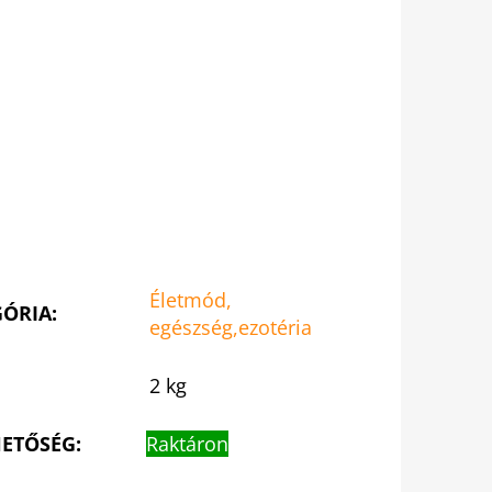
Életmód,
GÓRIA
:
egészség,ezotéria
2 kg
ETŐSÉG:
Raktáron