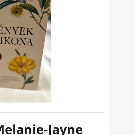
 BUKOTT CSILLAGOK -
ADÁS) IMANI ERRIU
elanie-Jayne