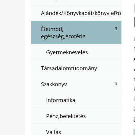
Ajándék/Könyvkabát/könyvjelző
Életmód,
egészség,ezotéria
Gyermeknevelés
Társadalomtudomány
Szakkönyv
Informatika
Pénz,befektetés
Vallás