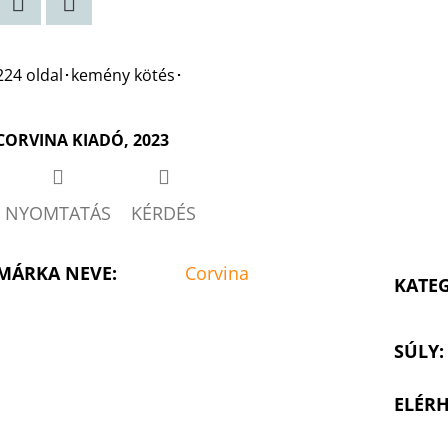
Twitter
Facebook
224 oldal･kemény kötés･
CORVINA KIADÓ, 2023
NYOMTATÁS
KÉRDÉS
MÁRKA NEVE
:
Corvina
KATE
SÚLY
:
ELÉRH