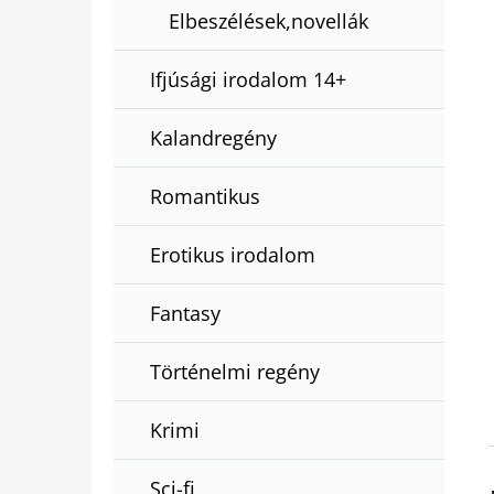
Elbeszélések,novellák
Ifjúsági irodalom 14+
Kalandregény
Romantikus
Erotikus irodalom
Fantasy
Történelmi regény
Krimi
Sci-fi