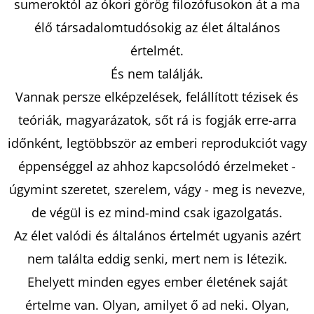
sumeroktól az ókori görög filozófusokon át a ma
élő társadalomtudósokig az élet általános
KERESÉS
értelmét.
És nem találják.
Vannak persze elképzelések, felállított tézisek és
A
teóriák, magyarázatok, sőt rá is fogják erre-arra
J
időnként, legtöbbször az emberi reprodukciót vagy
Á
éppenséggel az ahhoz kapcsolódó érzelmeket -
N
L
úgymint szeretet, szerelem, vágy - meg is nevezve,
J
de végül is ez mind-mind csak igazolgatás.
U
Az élet valódi és általános értelmét ugyanis azért
K
nem találta eddig senki, mert nem is létezik.
Ehelyett minden egyes ember életének saját
KIARA
értelme van. Olyan, amilyet ő ad neki. Olyan,
LORD