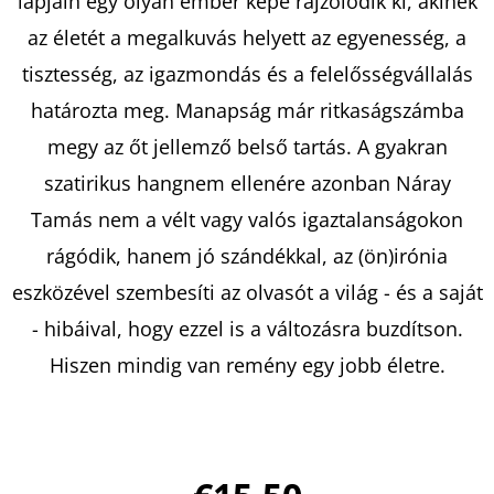
lapjain egy olyan ember képe rajzolódik ki, akinek
az életét a megalkuvás helyett az egyenesség, a
tisztesség, az igazmondás és a felelősségvállalás
határozta meg. Manapság már ritkaságszámba
megy az őt jellemző belső tartás. A gyakran
szatirikus hangnem ellenére azonban Náray
Tamás nem a vélt vagy valós igaztalanságokon
rágódik, hanem jó szándékkal, az (ön)irónia
eszközével szembesíti az olvasót a világ - és a saját
- hibáival, hogy ezzel is a változásra buzdítson.
Hiszen mindig van remény egy jobb életre.