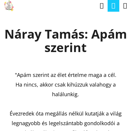
K
Keresé
Kos
Ugrás
O
a
Vissza
Vissza
S
fő
Náray Tamás: Apám
Á
tartalomhoz
M
R
szerint
I
T
K
E
"Apám szerint az élet értelme maga a cél.
R
Ha nincs, akkor csak kihúzzuk valahogy a
E
halálunkig.
S
?
Évezredek óta megállás nélkül kutatják a világ
legnagyobb és legelszántabb gondolkodói a