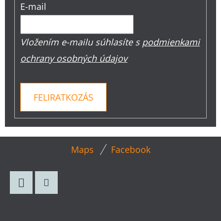
E-mail
Vložením e-mailu súhlasíte s
podmienkami
ochrany osobných údajov
FELIRATKOZÁS
L
Maps
Facebook
Á
B
L
Facebook
Instagram
É