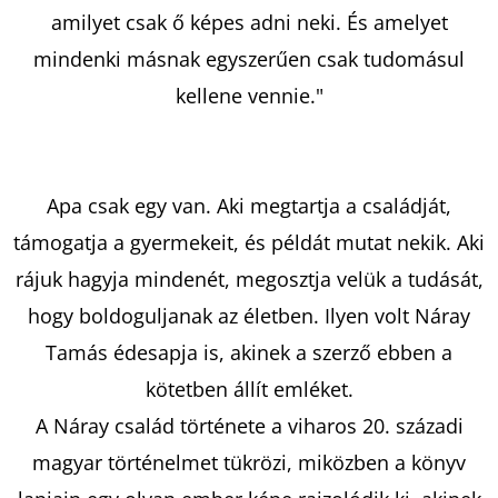
FALJA
amilyet csak ő képes adni neki. És amelyet
A
FÉRFIAKAT,
mindenki másnak egyszerűen csak tudomásul
MÉGIS
KARCSÚ
kellene vennie."
LAKATOS
LEVENTE
€14,90
Apa csak egy van. Aki megtartja a családját,
támogatja a gyermekeit, és példát mutat nekik. Aki
rájuk hagyja mindenét, megosztja velük a tudását,
hogy boldoguljanak az életben. Ilyen volt Náray
Tamás édesapja is, akinek a szerző ebben a
kötetben állít emléket.
A Náray család története a viharos 20. századi
magyar történelmet tükrözi, miközben a könyv